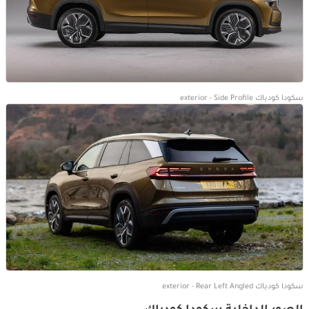
سكودا كودياك exterior - Side Profile
سكودا كودياك exterior - Rear Left Angled