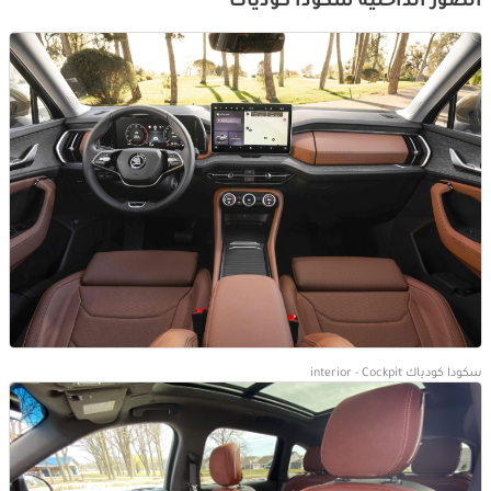
الصور الداخلية سكودا كودياك
سكودا كودياك interior - Cockpit