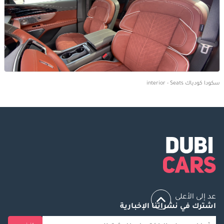
سكودا كودياك interior - Seats
عد إلى الأعلى
اشترك في نشراتنا الإخبارية