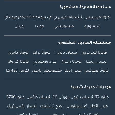
مستعملة الماركة المشهورة
تويوتا
مرسيدس بنز
نسيام
لكزس
بي ام دبليو
فورد
لاند روفر
هيونداي
شيفروليه
متسوبيشي
هوندا
بورش
مستعملة الموديل المشهورة
تويوتا لاند كروزر
نيسان باترول
تويوتا برادو
تويوتا كامري
نيسان ألتيما
تويوتا راف 4
فورد موستانج
تويوتا كورولا
تويوتا هيلوكس
جيب رانجلر
متسوبيشي باجيرو
لكزس LS 430
موديلات جديدة شعبية
جيتور T2
نيسان باترول
بورش 911
نيسان كيكس
جيتور G700
جيب رانجلر
كيا سيلتوس
دودج تشالينجر
نيسان إكس تريل