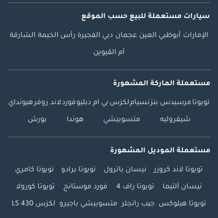
سيارات مستعملة
للبيع
حسب الموقع
الإمارات
أبوظبي
العين
عجمان
دبي
الفجيرة
رأس الخيمة
الشارقة
أم القيوين
مستعملة الماركة المشهورة
تويوتا
مرسيدس بنز
نسيام
لكزس
بي ام دبليو
فورد
لاند روفر
هيونداي
شيفروليه
متسوبيشي
هوندا
بورش
مستعملة الموديل المشهورة
تويوتا لاند كروزر
نيسان باترول
تويوتا برادو
تويوتا كامري
نيسان ألتيما
تويوتا راف 4
فورد موستانج
تويوتا كورولا
تويوتا هيلوكس
جيب رانجلر
متسوبيشي باجيرو
لكزس LS 430