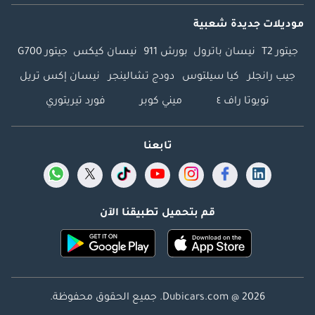
موديلات جديدة شعبية
جيتور T2
نيسان باترول
بورش 911
نيسان كيكس
جيتور G700
جيب رانجلر
كيا سيلتوس
دودج تشالينجر
نيسان إكس تريل
تويوتا راف ٤
ميني كوبر
فورد تيريتوري
تابعنا
قم بتحميل تطبيقنا الآن
Dubicars.com @ 2026. جميع الحقوق محفوظة.