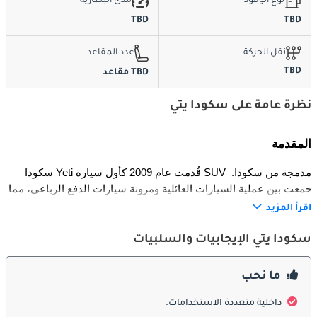
نوع الوقود
مدى البطارية
TBD
TBD
نقل الحركة
عدد المقاعد
TBD
TBD مقاعد
نظرة عامة على سكودا يتي
المقدمة
سكودا Yeti قُدمت عام 2009 كأول سيارة SUV مدمجة من سكودا. 
جمعت بين عملية السيارات العائلية ومرونة سيارات الدفع الرباعي، مما 
جعلها خياراً شائعاً بين السائقين في المدن وعشاق المغامرات. استمر 
اقرأ المزيد
إنتاجها حتى عام 2017 وساعدت في ترسيخ مكانة سكودا في سوق 
الـSUV سريع النمو.
سكودا يتي الإيجابيات والسلبيات
التصميم الخارجي
ما نحب
تميزت Yeti بتصميم خارجي مميز يميل إلى الصندوقية، ركز على 
داخلية متعددة الاستخدامات.
العملية والصلابة. ارتفاعها عن الأرض، الحماية الجانبية، وقضبان السقف 