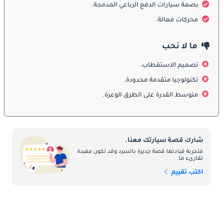
بصمة سيارات الدفع الرباعي المدمجة.
الاختيارية منحتها مظهراً مغامراً. النسخة المحسنة عام 2013 حصلت 
على واجهة أمامية أكثر عصرية، مصابيح أمامية حادة، وتفاصيل محسنة 
محركات فعالة.
جعلتها أكثر جاذبية لقاعدة أوسع من العملاء.
ما لا نحب
المقصورة الداخلية
تصميم الاستقطاب.
من الداخل، أبهرت Yeti بمقصورتها العملية والمرنة. زُودت بنظام 
تكنولوجيا متقدمة محدودة.
المقاعد VarioFlex الذي سمح بطي المقاعد الخلفية أو إزالتها أو إعادة 
متوسط القدرة على الطرق الوعرة.
ترتيبها، مما زاد من مساحة التخزين والركاب. تضمنت المقصورة مواد 
عالية الجودة، أدوات تحكم مريحة، وتجهيزات مثل شاشات لمس 
للترفيه، تحكم بالمناخ، وأنظمة صوت فاخرة في الفئات الأعلى.
ميزات السلامة
شارك قصة سيارتك معنا.
فتجربة قيادتها قصة جديرة بالسرد وقد تكون مفيدة
لقارىء ما.
جهزت Yeti بتقنيات أمان متقدمة، شملت وسائد هوائية متعددة، فرامل 
ABS، ونظام الثبات الإلكتروني. من الخيارات المتقدمة نظام التحكم 
اكتب تقييم
في النزول من المنحدرات، حساسات الركن، كاميرات خلفية، وأنظمة 
دفع رباعي معززة بالثبات. حصلت على تقييمات قوية من Euro NCAP، 
مما جعلها سيارة عائلية موثوقة.