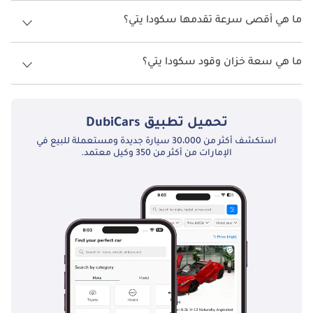
نسخ سكودا يتي هي .
ما هي أقصى سرعة تقدمها سكودا يتي؟
السرعة القصوى سكودا يتي هي TBD.
ما هي سعة خزان وقود سكودا يتي؟
تبلغ سعة خزان الوقود في سكودا يتي TBD.
تحميل تطبيق
DubiCars
استكشف أكثر من 30،000 سيارة جديدة ومستعملة للبيع في
الإمارات من أكثر من 350 وكيل معتمد.