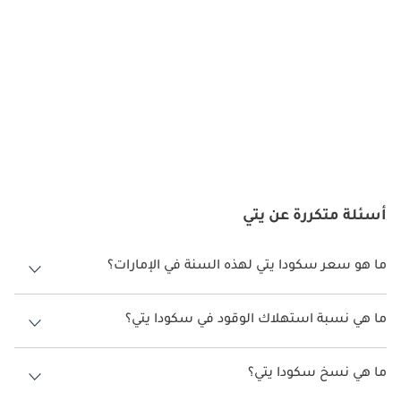
المحركات
توفر الطراز بمحركات بنزين وديزل متعددة، بدأت من وحدات بنزين 1.2 
TSI اقتصادية إلى محركات ديزل 2.0 TDI قوية. ارتبطت هذه المحركات 
بناقلات حركة يدوية أو أوتوماتيكية DSG، مع توفر الدفع الرباعي في 
بعض النسخ لمزيد من القدرة. قدمت هذه الخيارات توازناً بين الكفاءة 
والأداء، لتناسب القيادة في المدن والطرق الوعرة.
الصيانة
تُعتبر صيانة Yeti سهلة نسبياً بفضل اعتمادها على منصة مجموعة 
أسئلة متكررة عن يتي
فولكس فاجن. الصيانة الدورية للمحركات التوربينية، المكابح، 
والإلكترونيات ضرورية للحفاظ على الاعتمادية. نسخ الديزل تحتاج إلى 
متابعة نظام DPF، بينما ناقلات DSG تتطلب تغيير زيت بشكل منتظم. 
ما هو سعر سكودا يتي لهذه السنة في الإمارات؟
متانتها وتوفر قطع غيارها جعلتها SUV اقتصادية في الاستخدام.
سكودا يتي لهذه السنة في الإمارات هو TBD.
ما هي نسبة استهلاك الوقود في سكودا يتي؟
المنافسون
اقترحت الشركة المصنعة أن تكون نسبة توفير استهلاك الوقود لسيارة
نافست Yeti سيارات SUV مدمجة مثل نيسان Qashqai، هيونداي 
سكودا يتي هو TBD.
ما هي نسخ سكودا يتي؟
Tucson، كيا Sportage، وفولكس فاجن Tiguan. ما ميزها كان نظام 
المقاعد العملي، ميزات الأمان القوية، وتصميمها متعدد الاستخدامات.