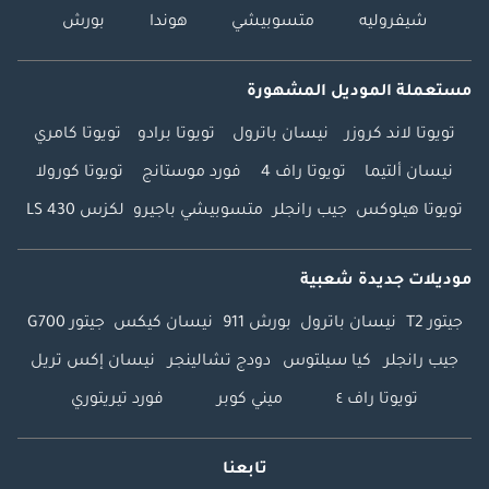
شيفروليه
متسوبيشي
هوندا
بورش
مستعملة الموديل المشهورة
تويوتا لاند كروزر
نيسان باترول
تويوتا برادو
تويوتا كامري
نيسان ألتيما
تويوتا راف 4
فورد موستانج
تويوتا كورولا
تويوتا هيلوكس
جيب رانجلر
متسوبيشي باجيرو
لكزس LS 430
موديلات جديدة شعبية
جيتور T2
نيسان باترول
بورش 911
نيسان كيكس
جيتور G700
جيب رانجلر
كيا سيلتوس
دودج تشالينجر
نيسان إكس تريل
تويوتا راف ٤
ميني كوبر
فورد تيريتوري
تابعنا