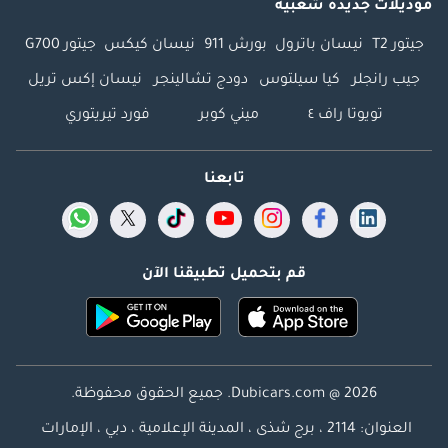
موديلات جديدة شعبية
جيتور T2
نيسان باترول
بورش 911
نيسان كيكس
جيتور G700
جيب رانجلر
كيا سيلتوس
دودج تشالينجر
نيسان إكس تريل
تويوتا راف ٤
ميني كوبر
فورد تيريتوري
تابعنا
قم بتحميل تطبيقنا الآن
Dubicars.com @ 2026. جميع الحقوق محفوظة.
العنوان: 2114 ، برج شذى ، المدينة الإعلامية ، دبي ، الإمارات