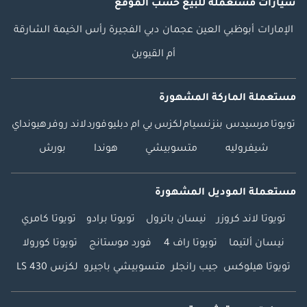
سيارات مستعملة
للبيع
حسب الموقع
الإمارات
أبوظبي
العين
عجمان
دبي
الفجيرة
رأس الخيمة
الشارقة
أم القيوين
مستعملة الماركة المشهورة
تويوتا
مرسيدس بنز
نسيام
لكزس
بي ام دبليو
فورد
لاند روفر
هيونداي
شيفروليه
متسوبيشي
هوندا
بورش
مستعملة الموديل المشهورة
تويوتا لاند كروزر
نيسان باترول
تويوتا برادو
تويوتا كامري
نيسان ألتيما
تويوتا راف 4
فورد موستانج
تويوتا كورولا
تويوتا هيلوكس
جيب رانجلر
متسوبيشي باجيرو
لكزس LS 430