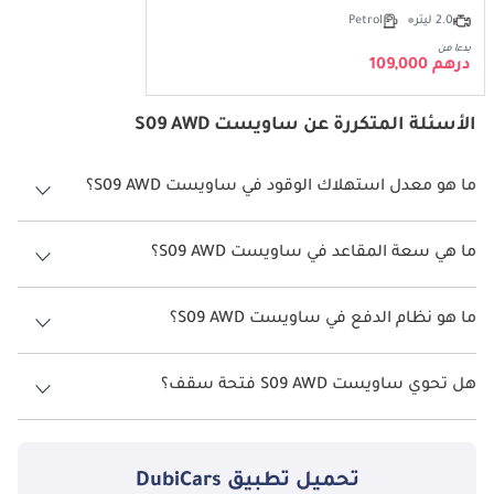
2.0 ليتر
Petrol
بدءا من
درهم 109,000
الأسئلة المتكررة عن ساويست S09 AWD
ما هو معدل استهلاك الوقود في ساويست S09 AWD؟
يبلغ معدل استهلاك الوقود المقترح من الشركة المصنعة لسيارة ساويست
S09 2026 من 10 كم/ليتر.
ما هي سعة المقاعد في ساويست S09 AWD؟
تتسع ساويست S09 AWD لأ 7 أشخاص.
ما هو نظام الدفع في ساويست S09 AWD؟
نظام الدفع في ساويست S09 All Wheel Drive AWD.
هل تحوي ساويست S09 AWD فتحة سقف؟
نعم توفر ساويست S09 AWD فتحة السقف كخيار.
تحميل تطبيق
DubiCars