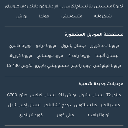
تويوتا
مرسيدس بنز
نسيام
لكزس
بي ام دبليو
فورد
لاند روفر
هيونداي
شيفروليه
متسوبيشي
هوندا
بورش
مستعملة الموديل المشهورة
تويوتا لاند كروزر
نيسان باترول
تويوتا برادو
تويوتا كامري
نيسان ألتيما
تويوتا راف 4
فورد موستانج
تويوتا كورولا
تويوتا هيلوكس
جيب رانجلر
متسوبيشي باجيرو
لكزس LS 430
موديلات جديدة شعبية
جيتور T2
نيسان باترول
بورش 911
نيسان كيكس
جيتور G700
جيب رانجلر
كيا سيلتوس
دودج تشالينجر
نيسان إكس تريل
تويوتا راف ٤
ميني كوبر
فورد تيريتوري