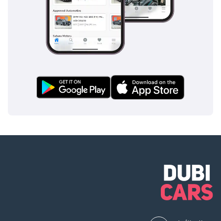
مساحة واسعة للركاب والبضائع، إلى جانب الأداء الموثوق.
ميتسوبيشي L300: إن L300 هو العمود الفقري المصمم للاستخدام 
التجاري، وهو معروف بمتانته وعمليته في الظروف الصعبة التي تمر بها 
دولة الإمارات العربية المتحدة.
فورد ترانزيت: تجمع سيارة فورد ترانزيت بين التطبيق العملي 
والتكنولوجيا المتقدمة، مما يجعلها منافسًا هائلاً للاستخدام الشخصي 
والتجاري.
وفي الختام، فإن التصميم الخارجي البسيط والعملي لسيارة سوزوكي 
APV، والداخلية الفسيحة والنفعية، وميزات السلامة الأساسية، وتعدد 
استخدامات المحرك، وشبكة الصيانة المخصصة، عززت مكانتها كخيار 
موثوق به لمختلف الاحتياجات في دولة الإمارات العربية المتحدة. وبينما 
تتنافس APV مع المنافسين الراسخين، يستمر تركيز APV على 
التطبيق العملي في جذب أولئك الذين يبحثون عن سيارة موثوقة 
وبأسعار معقولة في المنطقة.