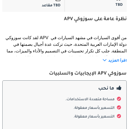
TBD
TBD مقاعد
نظرة عامة على سوزوكي APV
لقد كانت سوزوكي APV من أقوى السيارات في مشهد السيارات في 
دولة الإمارات العربية المتحدة، حيث تركت عدة أجيال بصمتها في 
المنطقة. جلب كل تكرار تحسينات في التصميم والأداء والميزات، مما 
يجعل APV خيارًا موثوقًا به للعائلات والشركات وعشاق المغامرة.
اقرأ المزيد
سوزوكي APV الإيجابيات والسلبيات
الخارج
تقدم سيارة APV من سوزوكي تصميمًا خارجيًا عمليًا لا معنى له 
ما نحب
ومصممًا خصيصًا لتلبية متطلبات الطرق في الإمارات العربية المتحدة. 
يعمل شكلها الصندوقي على زيادة المساحة الداخلية وسعة الشحن إلى 
مساحة متعددة الاستخدامات.
الحد الأقصى مع توفير مظهر قوي ونفعي. هذا التصميم لا يقتصر فقط 
التسعير بأسعار معقولة.
على الجماليات؛ يتعلق الأمر بالوظيفة. توفر النوافذ الكبيرة رؤية 
التسعير بأسعار معقولة.
ممتازة، وهو أمر ضروري للتنقل في الشوارع المزدحمة في دولة 
الإمارات العربية المتحدة، كما تضمن جودة البناء القوية المتانة في 