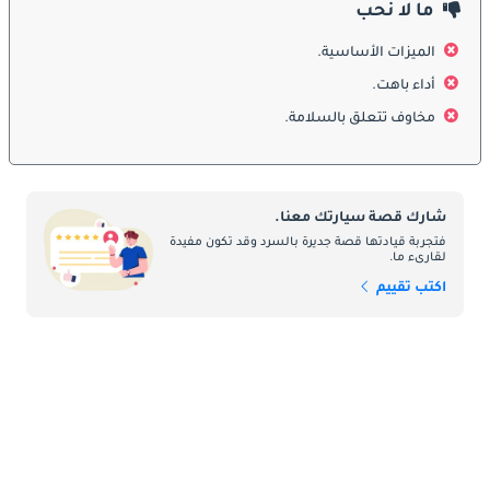
الظروف المختلفة.
ما لا نحب
الميزات الأساسية.
الداخلية
أداء باهت.
يتمحور التصميم الداخلي لسيارة سوزوكي APV حول المساحة 
مخاوف تتعلق بالسلامة.
والتطبيق العملي. إنها شهادة على براعة سوزوكي الهندسية، حيث 
تمكنت من توفير مساحة داخلية استثنائية على الرغم من مظهرها 
الخارجي المدمج. في مناخ الإمارات العربية المتحدة القاسي أحيانًا، 
توفر APV واحة مريحة بمقصورتها المكيفة ومقاعدها المصممة جيدًا. 
شارك قصة سيارتك معنا.
تتميز منطقة الشحن بالاتساع، مما يجعلها خيارًا شائعًا لنقل البضائع 
فتجربة قيادتها قصة جديرة بالسرد وقد تكون مفيدة
لقارىء ما.
والمعدات، مما يجعلها خيارًا متعدد الاستخدامات للشركات في المنطقة.
اكتب تقييم
ميزات السلامة
تعتبر السلامة أمرًا بالغ الأهمية في دولة الإمارات العربية المتحدة، وقد 
تم تجهيز سوزوكي APV بميزات السلامة الأساسية لتلبية هذه المعايير 
العالية. اعتمادًا على الطراز وسنة الطراز، يمكن أن تشمل هذه الميزات 
وسائد هوائية أمامية مزدوجة، وفرامل مانعة للانغلاق، ونظام التحكم 
الإلكتروني بالثبات، وأجهزة استشعار خلفية لوقوف السيارات. تعتبر 