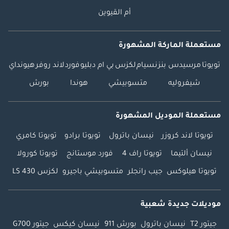
أم القيوين
مستعملة الماركة المشهورة
تويوتا
مرسيدس بنز
نسيام
لكزس
بي ام دبليو
فورد
لاند روفر
هيونداي
شيفروليه
متسوبيشي
هوندا
بورش
مستعملة الموديل المشهورة
تويوتا لاند كروزر
نيسان باترول
تويوتا برادو
تويوتا كامري
نيسان ألتيما
تويوتا راف 4
فورد موستانج
تويوتا كورولا
تويوتا هيلوكس
جيب رانجلر
متسوبيشي باجيرو
لكزس LS 430
موديلات جديدة شعبية
جيتور T2
نيسان باترول
بورش 911
نيسان كيكس
جيتور G700