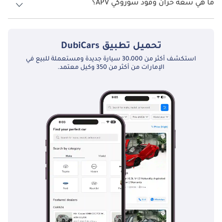
ما هي سعة خزان وقود سوزوكي APV؟
تساعد الصيانة الروتينية، بما في ذلك تغيير الزيت وفحص الفرامل 
تبلغ سعة خزان الوقود في سوزوكي APV TBD.
وخدمة تكييف الهواء، في الحفاظ على موثوقية APV وجاهزيتها لأية 
مغامرة.
تحميل تطبيق
DubiCars
استكشف أكثر من 30،000 سيارة جديدة ومستعملة للبيع في
المنافسون بالتفصيل
الإمارات من أكثر من 350 وكيل معتمد.
تواجه سوزوكي APV منافسة من العديد من المنافسين البارزين في 
سوق السيارات في الإمارات العربية المتحدة، بما في ذلك:
تويوتا هايس: تويوتا هايس هو اسم راسخ في دولة الإمارات العربية 
المتحدة، معروف بموثوقيته، ومتانته، وتعدد استخداماته. إنه الخيار 
المفضل للشركات وخدمات النقل.
Hyundai H-1: توفر سيارة Hyundai H-1 مزيجًا من راحة الركاب وسعة 
الشحن، مما يجعلها منافسًا قويًا للعائلات والشركات التي تبحث عن 
مركبة متعددة الأغراض.
نيسان أورفان: تلبي سيارة أورفان من نيسان سوقاً مماثلة، حيث توفر 