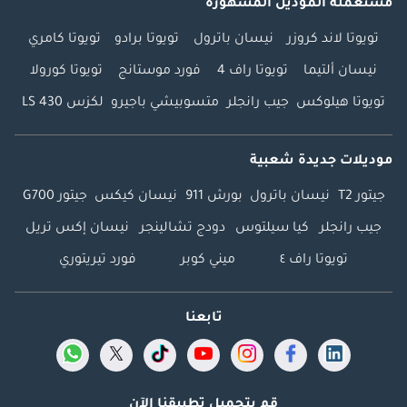
مستعملة الموديل المشهورة
تويوتا لاند كروزر
نيسان باترول
تويوتا برادو
تويوتا كامري
نيسان ألتيما
تويوتا راف 4
فورد موستانج
تويوتا كورولا
تويوتا هيلوكس
جيب رانجلر
متسوبيشي باجيرو
لكزس LS 430
موديلات جديدة شعبية
جيتور T2
نيسان باترول
بورش 911
نيسان كيكس
جيتور G700
جيب رانجلر
كيا سيلتوس
دودج تشالينجر
نيسان إكس تريل
تويوتا راف ٤
ميني كوبر
فورد تيريتوري
تابعنا
قم بتحميل تطبيقنا الآن