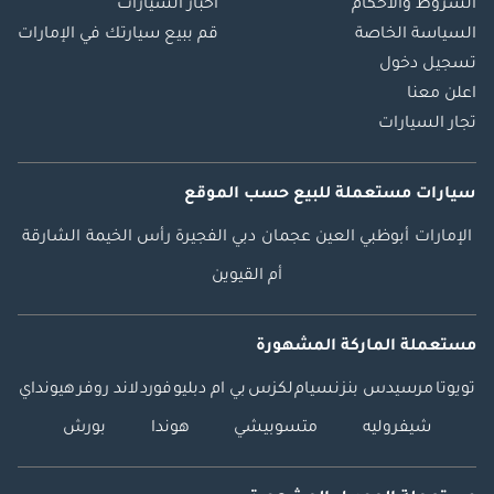
الشروط والأحكام
أخبار السيارات
السياسة الخاصة
قم ببيع سيارتك في الإمارات
تسجيل دخول
اعلن معنا
تجار السيارات
سيارات مستعملة
للبيع
حسب الموقع
الإمارات
أبوظبي
العين
عجمان
دبي
الفجيرة
رأس الخيمة
الشارقة
أم القيوين
مستعملة الماركة المشهورة
تويوتا
مرسيدس بنز
نسيام
لكزس
بي ام دبليو
فورد
لاند روفر
هيونداي
شيفروليه
متسوبيشي
هوندا
بورش