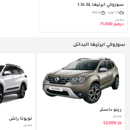
سوزوكي ايرتيغا 1.5L GL
1.5 ليتر
Petrol
بدءا من
درهم 71,000
سوزوكي ايرتيغا البدائل
رينو داستر
بدءا من
تويوتا راش
52,000
بدءا من