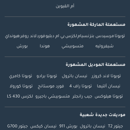
أم القيوين
مستعملة الماركة المشهورة
تويوتا
مرسيدس بنز
نسيام
لكزس
بي ام دبليو
فورد
لاند روفر
هيونداي
شيفروليه
متسوبيشي
هوندا
بورش
مستعملة الموديل المشهورة
تويوتا لاند كروزر
نيسان باترول
تويوتا برادو
تويوتا كامري
نيسان ألتيما
تويوتا راف 4
فورد موستانج
تويوتا كورولا
تويوتا هيلوكس
جيب رانجلر
متسوبيشي باجيرو
لكزس LS 430
موديلات جديدة شعبية
جيتور T2
نيسان باترول
بورش 911
نيسان كيكس
جيتور G700