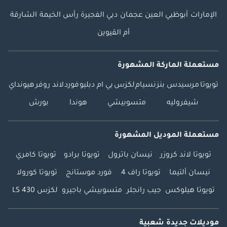
الإمارات
أبوظبي
العين
عجمان
دبي
الفجيرة
رأس الخيمة
الشارقة
أم القيوين
مستعملة الماركة المشهورة
تويوتا
مرسيدس بنز
نسيام
لكزس
بي ام دبليو
فورد
لاند روفر
هيونداي
شيفروليه
متسوبيشي
هوندا
بورش
مستعملة الموديل المشهورة
تويوتا لاند كروزر
نيسان باترول
تويوتا برادو
تويوتا كامري
نيسان ألتيما
تويوتا راف 4
فورد موستانج
تويوتا كورولا
تويوتا هيلوكس
جيب رانجلر
متسوبيشي باجيرو
لكزس LS 430
موديلات جديدة شعبية