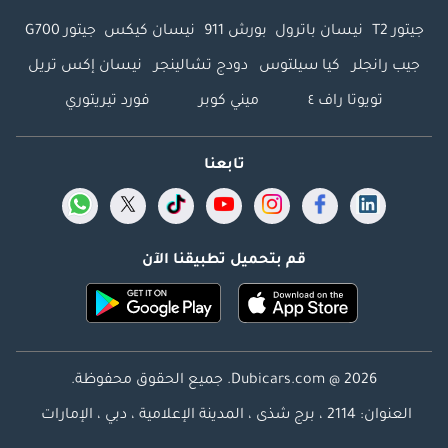
جيتور T2
نيسان باترول
بورش 911
نيسان كيكس
جيتور G700
جيب رانجلر
كيا سيلتوس
دودج تشالينجر
نيسان إكس تريل
تويوتا راف ٤
ميني كوبر
فورد تيريتوري
تابعنا
قم بتحميل تطبيقنا الآن
Dubicars.com @ 2026. جميع الحقوق محفوظة.
العنوان: 2114 ، برج شذى ، المدينة الإعلامية ، دبي ، الإمارات