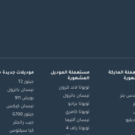
لة الماركة
مستعملة الموديل
موديلات جديدة 
هورة
المشهورة
جيتور T2
تويوتا لاند كروزر
نيسان باترول
س بنز
نيسان باترول
بورش 911
تويوتا برادو
نيسان كيكس
تويوتا كامري
جيتور G700
دبليو
نيسان ألتيما
جيب رانجلر
تويوتا راف 4
كيا سيلتوس