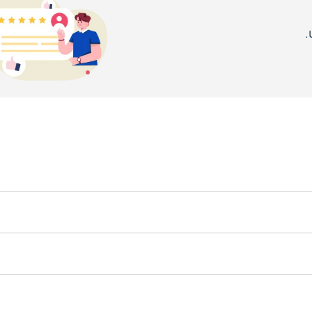
.
تُعتبر صيانة Kei سهلة ومنخفضة التكلفة بفضل محركاتها الصغيرة وتصميمها البسيط. الصيانة الدور
نافست Kei سيارات Kei أخرى مثل دايهاتسو Terios Kid، ميتسوبيشي Pajero Mini، وهوندا 
هو TBD.