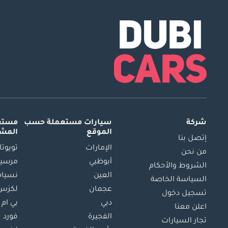
شركة
سيارات مستعملة
حسب
مستعم
الموقع
المش
إتصل بنا
الإمارات
تويوتا
من نحن
أبوظبي
مرسيد
الشروط والأحكام
العين
نسيام
السياسة الخاصة
عجمان
لكزس
تسجيل دخول
دبي
بي ام 
اعلن معنا
الفجيرة
فورد
تجار السيارات