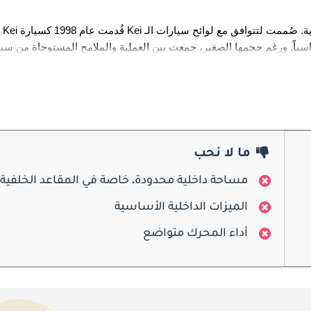
غم حجمها الصغير، جمعت بين العملية والملامح المستوحاة من سيارات SUV، مما جعلها جذابة لسكان المدن الباحث
تميزت Kei بهيك
ما لا نحب
مساحة داخلية محدودة، خاصة في المقاعد الخلفية
الميزات الداخلية الأساسية
من الداخل، استغلت Kei المساحة بأفضل شكل، حيث استوعبت أربعة ركاب براحة نسبية. التصميم العمودي 
أداء المحرك متواضع