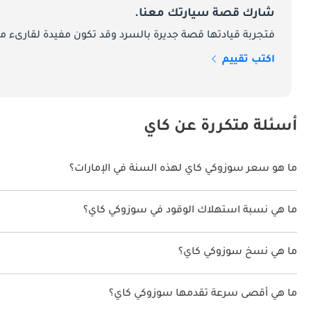
شارك قصة سيارتك معنا.
النسخ حصلت على فرامل ABS وأنظمة ثبات إلكترونية. وبفضل وزنها الخفيف وحجمها الصغير، كانت مناسبة بشكل أكبر للاستخدام الحضري.
فتجربة قيادتها قصة جديرة بالسرد وقد تكون مفيدة لقارىء ما
المحركات
اكتب تقييم
لوائح سيارات الـKei. ارتبطت هذه المحركات بناقلات حركة يدوية، أوتوماتيكية، أو CVT، مع توفر نسخ بدفع أمامي أو دفع رباعي.
الصيانة
أسئلة متكررة عن كاي
موثوقيتها. سيارات Kei عموماً مصممة بتكاليف تشغيل منخفضة، مما جعلها خياراً اقتصادياً.
ما هو سعر سوزوكي كاي لهذه السنة في الإمارات؟
سوزوكي كاي لهذه السنة في الإمارات هو TBD.
المنافسون
ما هي نسبة استهلاك الوقود في سوزوكي كاي؟
اقترحت الشركة المصنعة أن تكون نسبة توفير استهلاك الوقود لسيارة سوزوكي كاي 
الرباعي ومرونتها مقارنة بالسيارات التقليدية في نفس الفئة.
ما هي نسخ سوزوكي كاي؟
نسخ سوزوكي كاي هي .
ما هي أقصى سرعة تقدمها سوزوكي كاي؟