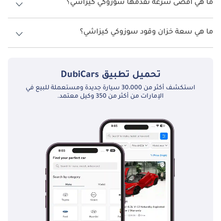
ما هي أقصى سرعة تقدمها سوزوكي كيزاشي؟
:
سلامة
السرعة القصوى سوزوكي كيزاشي هي TBD.
ما هي سعة خزان وقود سوزوكي كيزاشي؟
ميزات السلامة: تم تجهيز Kizashi بمجموعة من ميزات السلامة ، بما 
تبلغ سعة خزان الوقود في سوزوكي كيزاشي TBD.
في ذلك وسائد هوائية متعددة ، ومكابح مانعة للانغلاق (ABS) ، والتحكم 
في الثبات ، والتحكم في الجر.
تحميل تطبيق
DubiCars
استكشف أكثر من 30،000 سيارة جديدة ومستعملة للبيع في
اختيار السلامة الأعلى: في بعض الأسواق ، حصل Kizashi على تقييمات 
الإمارات من أكثر من 350 وكيل معتمد.
أمان عالية وتم الاعتراف به كأفضل اختيار للسلامة من قبل منظمات 
مثل معهد التأمين للسلامة على الطرق السريعة (IIHS).
:
صيانة
الصيانة المنتظمة ضرورية للحفاظ على سوزوكي كيزاشي يعمل 
بسلاسة. وهذا يشمل الخدمات الروتينية مثل تغييرات الزيت ، وعمليات 
فحص الفرامل ، وتناوب الإطارات ، وفحوصات السوائل. يعد الالتزام 
بجدول الصيانة الموصى به لسوزوكي أمرًا بالغ الأهمية لطول عمر 