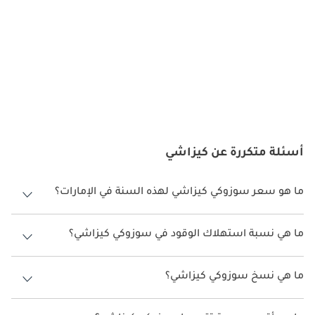
بمجموعة من الميزات المتقدمة مثل التنجيد الجلدي ، فتحة سقف ، 
التحكم في المناخ ثنائي المنطقة, ونظام المعلومات والترفيه مع شاشة 
تعمل باللمس.
:
أداء
خيارات المحرك: عادة ما تأتي سوزوكي كيزاشي بمحرك رباعي 
الأسطوانات سعة 2.4 لتر. قدم هذا المحرك توازنًا جيدًا بين الطاقة 
أسئلة متكررة عن كيزاشي
وكفاءة الوقود.
ما هو سعر سوزوكي كيزاشي لهذه السنة في الإمارات؟
All-Wheel Drive: تتميز بعض إصدارات Kizashi بنظام الدفع الرباعي 
سوزوكي كيزاشي لهذه السنة في الإمارات هو TBD.
(AWD) ، والذي يحسن الجر والاستقرار ، خاصة في الظروف الجوية 
ما هي نسبة استهلاك الوقود في سوزوكي كيزاشي؟
السيئة.
اقترحت الشركة المصنعة أن تكون نسبة توفير استهلاك الوقود لسيارة
سوزوكي كيزاشي هو TBD.
تعليق مضبوط على الرياضة: تم ضبط تعليق Kizashi لتجربة قيادة 
ما هي نسخ سوزوكي كيزاشي؟
رياضية ، مما يوفر معالجة سريعة الاستجابة وركوبًا مريحًا.
نسخ سوزوكي كيزاشي هي .