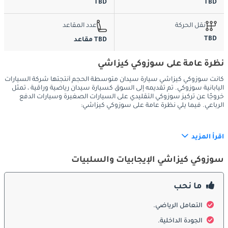
TBD
TBD
نقل الحركة
عدد المقاعد
TBD
TBD مقاعد
نظرة عامة على سوزوكي كيزاشي
كانت سوزوكي كيزاشي سيارة سيدان متوسطة الحجم أنتجتها شركة السيارات
اليابانية سوزوكي. تم تقديمه إلى السوق كسيارة سيدان رياضية وراقية ، تمثل
خروجًا عن تركيز سوزوكي التقليدي على السيارات الصغيرة وسيارات الدفع
الرباعي. فيما يلي نظرة عامة على سوزوكي كيزاشي:
اقرأ المزيد
:
الخارج
سوزوكي كيزاشي الإيجابيات والسلبيات
التصميم المعاصر: يتميز Kizashi بتصميم خارجي حديث وأنيق. كان لها 
ما نحب
ملف تعريف أنيق مع شبكة أمامية مميزة وخطوط منحوتة ومصابيح 
أمامية جريئة ، مما يمنحها مظهرًا رياضيًا وراقيًا.
التعامل الرياضي.
الجودة الداخلية.
عجلات السبائك: تم تجهيز العديد من طرازات Kizashi بعجلات من 