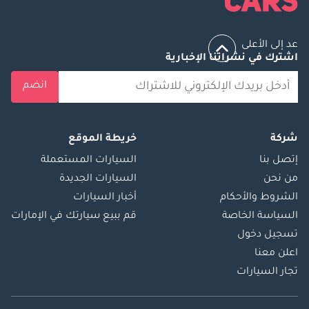
المحرك ، بما في ذلك المتغيرات الهجينة.
عد إلى الأعلى
باختصار ، كانت سوزوكي كيزاشي سيارة سيدان متوسطة الحجم تهدف 
اشترك في نشراتنا الإخبارية
إلى تقديم تجربة قيادة رياضية وراقية. يتميز بتصميم أنيق وتصميم 
داخلي مريح وتوازن جيد بين الأداء وكفاءة الوقود. ومع ذلك ، تجدر 
انضم
الإشارة إلى أن Kizashi لم يعد قيد الإنتاج ، وقد يختلف التوافر في 
أسواق مختلفة.
شركة
خريطة الموقع
إتصل بنا
السيارات المستعملة
من نحن
السيارات الجديدة
الشروط والأحكام
أخبار السيارات
السياسة الخاصة
قم ببيع سيارتك في الإمارات
تسجيل دخول
اعلن معنا
تجار السيارات