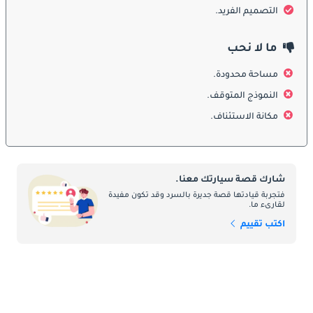
التصميم الفريد.
السبائك ، والتي لم تضيف فقط إلى جمالياتها ولكنها حسنت أيضًا جودة 
التعامل والركوب.
ما لا نحب
العادم المزدوج: تحتوي بعض إصدارات Kizashi على منافذ عادم 
مساحة محدودة.
مزدوجة ، مما عزز مظهرها الرياضي وألمح إلى قدرات الأداء.
النموذج المتوقف.
مكانة الاستئناف.
:
الداخلية
مواد الجودة: تم تصميم الجزء الداخلي من Kizashi مع التركيز على 
شارك قصة سيارتك معنا.
الجودة والراحة. تتميز بمواد متميزة وأسطح منتهية جيدًا ومواد ناعمة 
فتجربة قيادتها قصة جديرة بالسرد وقد تكون مفيدة
الملمس على لوحة العدادات وألواح الأبواب.
لقارىء ما.
اكتب تقييم
كابينة فسيحة: قدمت Kizashi كابينة واسعة مع مساحة واسعة للرأس 
ومساحة للساقين للركاب الأماميين والخلفيين ، مما يجعلها مريحة 
لمحركات الأقراص الطويلة.
الميزات المتقدمة: اعتمادًا على مستوى القطع ، تم تجهيز Kizashi 