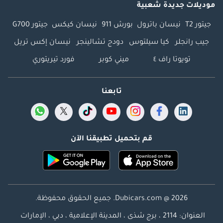
موديلات جديدة شعبية
جيتور T2
نيسان باترول
بورش 911
نيسان كيكس
جيتور G700
جيب رانجلر
كيا سيلتوس
دودج تشالينجر
نيسان إكس تريل
تويوتا راف ٤
ميني كوبر
فورد تيريتوري
تابعنا
قم بتحميل تطبيقنا الآن
Dubicars.com @ 2026. جميع الحقوق محفوظة.
العنوان: 2114 ، برج شذى ، المدينة الإعلامية ، دبي ، الإمارات