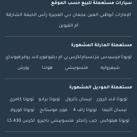
سيارات مستعملة
للبيع
حسب الموقع
الإمارات
أبوظبي
العين
عجمان
دبي
الفجيرة
رأس الخيمة
الشارقة
أم القيوين
مستعملة الماركة المشهورة
تويوتا
مرسيدس بنز
نسيام
لكزس
بي ام دبليو
فورد
لاند روفر
هيونداي
شيفروليه
متسوبيشي
هوندا
بورش
مستعملة الموديل المشهورة
تويوتا لاند كروزر
نيسان باترول
تويوتا برادو
تويوتا كامري
نيسان ألتيما
تويوتا راف 4
فورد موستانج
تويوتا كورولا
تويوتا هيلوكس
جيب رانجلر
متسوبيشي باجيرو
لكزس LS 430