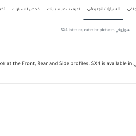
السيارات الجديدة
لة
اعرف سعر سيارتك
فحص للسيارات
أخب
سوزوكي SX4 interior, exterior pictures
View the latest سوزوكي SX4 2026 image gallery. سوزوكي ide profiles. SX4 is available in