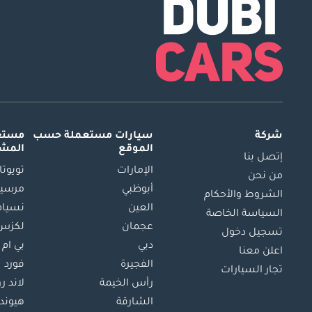
شركة
سيارات مستعملة
حسب
مستعم
الموقع
المش
إتصل بنا
الإمارات
تويوتا
من نحن
أبوظبي
مرسيد
الشروط والأحكام
العين
نسيام
السياسة الخاصة
عجمان
لكزس
تسجيل دخول
دبي
بي ام 
اعلن معنا
الفجيرة
فورد
تجار السيارات
رأس الخيمة
لاند ر
الشارقة
هيوند