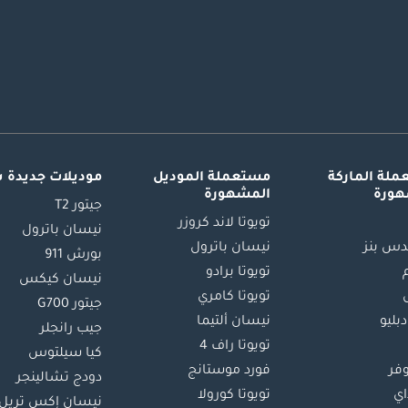
لة الماركة
مستعملة الموديل
موديلات جديدة 
هورة
المشهورة
جيتور T2
تويوتا لاند كروزر
نيسان باترول
س بنز
نيسان باترول
بورش 911
تويوتا برادو
نيسان كيكس
تويوتا كامري
جيتور G700
دبليو
نيسان ألتيما
جيب رانجلر
تويوتا راف 4
كيا سيلتوس
وفر
فورد موستانج
دودج تشالينجر
اي
تويوتا كورولا
نيسان إكس تريل