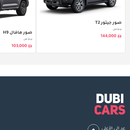
صور جيتور T2
بدءا من
صور هافال H9
144,000
بدءا من
103,000
عد إلى الأعلى