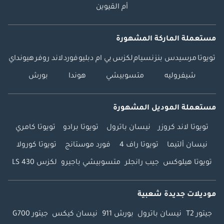
أم القيوين
مستعملة الماركة المشهورة
تويوتا
مرسيدس بنز
نسيام
لكزس
بي ام دبليو
فورد
لاند روفر
هيونداي
شيفروليه
متسوبيشي
هوندا
بورش
مستعملة الموديل المشهورة
تويوتا لاند كروزر
نيسان باترول
تويوتا برادو
تويوتا كامري
نيسان ألتيما
تويوتا راف 4
فورد موستانج
تويوتا كورولا
تويوتا هيلوكس
جيب رانجلر
متسوبيشي باجيرو
لكزس LS 430
موديلات جديدة شعبية
جيتور T2
نيسان باترول
بورش 911
نيسان كيكس
جيتور G700