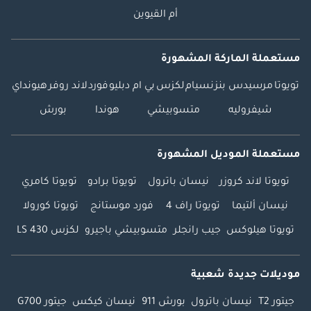
أم القيوين
مستعملة الماركة المشهورة
تويوتا
مرسيدس بنز
نسيام
لكزس
بي ام دبليو
فورد
لاند روفر
هيونداي
شيفروليه
متسوبيشي
هوندا
بورش
مستعملة الموديل المشهورة
تويوتا لاند كروزر
نيسان باترول
تويوتا برادو
تويوتا كامري
نيسان ألتيما
تويوتا راف 4
فورد موستانج
تويوتا كورولا
تويوتا هيلوكس
جيب رانجلر
متسوبيشي باجيرو
لكزس LS 430
موديلات جديدة شعبية
جيتور T2
نيسان باترول
بورش 911
نيسان كيكس
جيتور G700