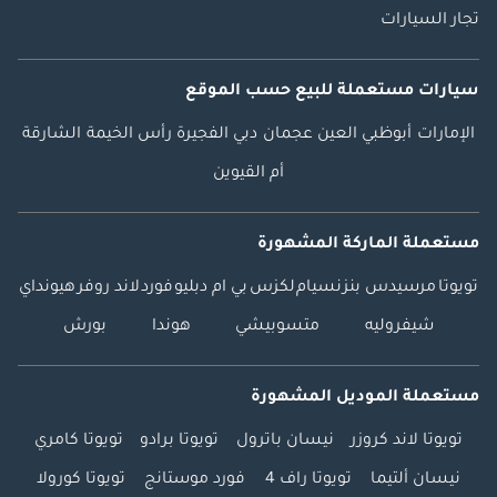
تجار السيارات
سيارات مستعملة
للبيع
حسب الموقع
الإمارات
أبوظبي
العين
عجمان
دبي
الفجيرة
رأس الخيمة
الشارقة
أم القيوين
مستعملة الماركة المشهورة
تويوتا
مرسيدس بنز
نسيام
لكزس
بي ام دبليو
فورد
لاند روفر
هيونداي
شيفروليه
متسوبيشي
هوندا
بورش
مستعملة الموديل المشهورة
تويوتا لاند كروزر
نيسان باترول
تويوتا برادو
تويوتا كامري
نيسان ألتيما
تويوتا راف 4
فورد موستانج
تويوتا كورولا