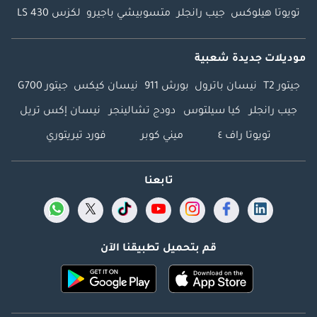
تويوتا هيلوكس
جيب رانجلر
متسوبيشي باجيرو
لكزس LS 430
موديلات جديدة شعبية
جيتور T2
نيسان باترول
بورش 911
نيسان كيكس
جيتور G700
جيب رانجلر
كيا سيلتوس
دودج تشالينجر
نيسان إكس تريل
تويوتا راف ٤
ميني كوبر
فورد تيريتوري
تابعنا
قم بتحميل تطبيقنا الآن