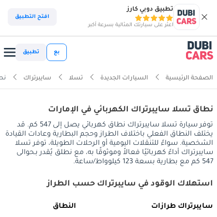
تطبيق دوبي كارز
افتح التطبيق
اعثر على سيارتك المثالية بسرعة أكبر
بع
تطبيق
الصفحة الرئيسية
السيارات الجديدة
تسلا
سايبرتراك
نط
نطاق تسلا سايبرتراك الكهربائي في الإمارات
توفر سيارة تسلا سايبرتراك نطاق كهربائي يصل إلى 547 كم. قد
يختلف النطاق الفعلي باختلاف الطراز وحجم البطارية وعادات القيادة
الشخصية. سواءً للتنقلات اليومية أو الرحلات الطويلة، توفر تسلا
سايبرتراك أداءً كهربائيًا فعالاً وموثوقًا به، مع نطلق يُقدر بـحوالى
547 كم مع بطارية بسعة 123 كيلوواط/ساعة.
استهلاك الوقود في سايبرتراك حسب الطراز
سايبرتراك طرازات
النطاق