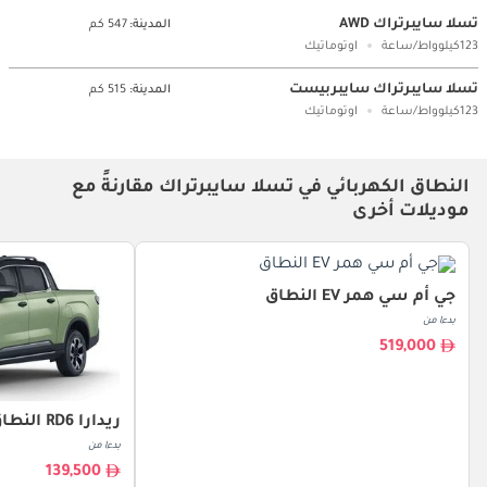
تسلا سايبرتراك AWD
المدينة:
547 كم
123كيلوواط/ساعة
اوتوماتيك
تسلا سايبرتراك سايبربيست
المدينة:
515 كم
123كيلوواط/ساعة
اوتوماتيك
النطاق الكهربائي في تسلا سايبرتراك مقارنةً مع
موديلات أخرى
جي أم سي همر EV النطاق
بدءا من
519,000
ريدارا RD6 النطاق
بدءا من
139,500