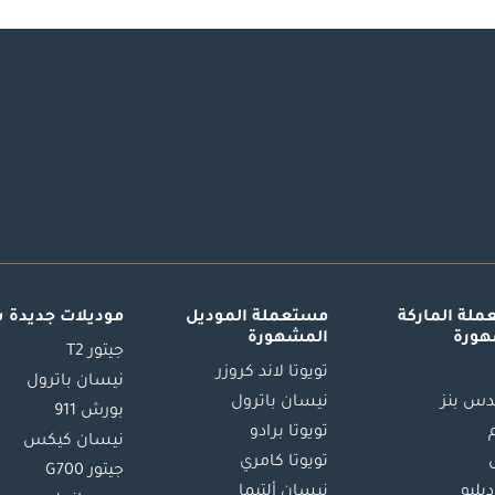
لة الماركة
مستعملة الموديل
موديلات جديدة 
هورة
المشهورة
جيتور T2
تويوتا لاند كروزر
نيسان باترول
س بنز
نيسان باترول
بورش 911
تويوتا برادو
نيسان كيكس
تويوتا كامري
جيتور G700
دبليو
نيسان ألتيما