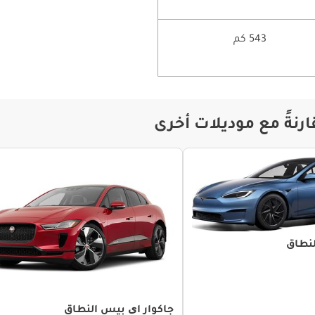
543 كم
رنةً مع موديلات أخرى
جاكوار ای بيس النطاق