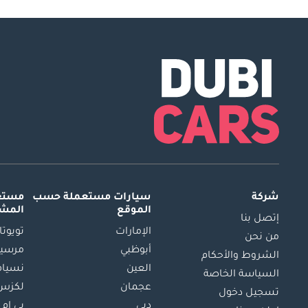
شركة
سيارات مستعملة
حسب
مستعم
الموقع
المش
إتصل بنا
الإمارات
تويوتا
من نحن
أبوظبي
مرسيد
الشروط والأحكام
العين
نسيام
السياسة الخاصة
عجمان
لكزس
تسجيل دخول
دبي
بي ام 