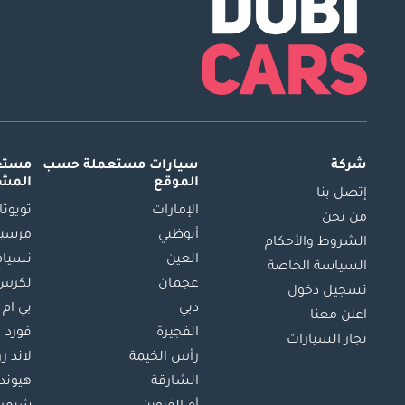
شركة
سيارات مستعملة
حسب
مستعم
الموقع
المش
إتصل بنا
الإمارات
تويوتا
من نحن
أبوظبي
مرسيد
الشروط والأحكام
العين
نسيام
السياسة الخاصة
عجمان
لكزس
تسجيل دخول
دبي
بي ام 
اعلن معنا
الفجيرة
فورد
تجار السيارات
رأس الخيمة
لاند ر
الشارقة
هيوند