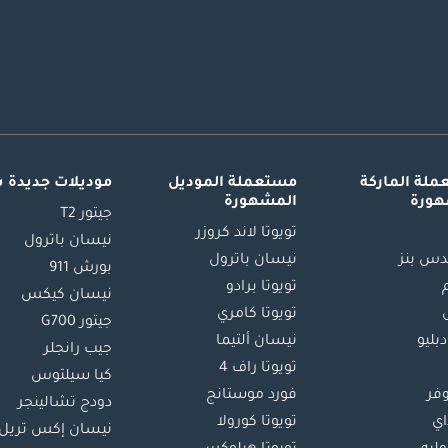
لة الماركة
مستعملة الموديل
موديلات جديدة 
هورة
المشهورة
جيتور T2
تويوتا لاند كروزر
نيسان باترول
س بنز
نيسان باترول
بورش 911
تويوتا برادو
نيسان كيكس
تويوتا كامري
جيتور G700
دبليو
نيسان ألتيما
جيب رانجلر
تويوتا راف 4
كيا سيلتوس
وفر
فورد موستانج
دودج تشالينجر
اي
تويوتا كورولا
نيسان إكس تريل