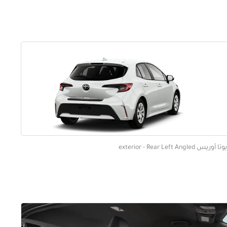
 أوريس exterior - Rear Left Angled