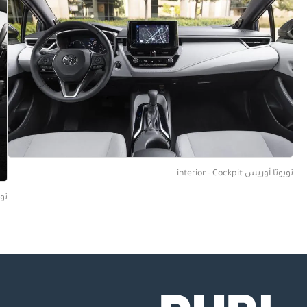
تويوتا أوريس interior - Cockpit
تويوت