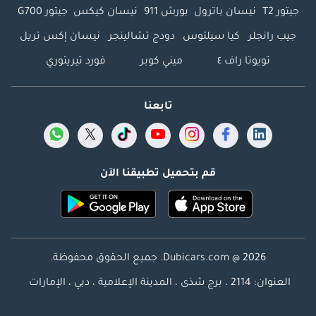
جيتور T2
نيسان باترول
بورش 911
نيسان كيكس
جيتور G700
جيب رانجلر
كيا سيلتوس
دودج تشالينجر
نيسان إكس تريل
تويوتا راف ٤
ميني كوبر
فورد تيريتوري
تابعنا
قم بتحميل تطبيقنا الآن
Dubicars.com @ 2026. جميع الحقوق محفوظة.
العنوان: 2114 ، برج شذى ، المدينة الإعلامية ، دبي ، الإمارات