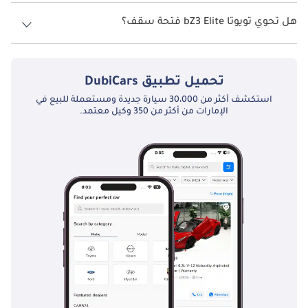
نظام الدفع في تويوتا bZ3 Front Wheel Drive Elite.
هل تحوي تويوتا bZ3 Elite فتحة سقف؟
نعم توفر تويوتا bZ3 Elite فتحة السقف كخيار.
تحميل تطبيق
DubiCars
استكشف أكثر من 30،000 سيارة جديدة ومستعملة للبيع في
الإمارات من أكثر من 350 وكيل معتمد.