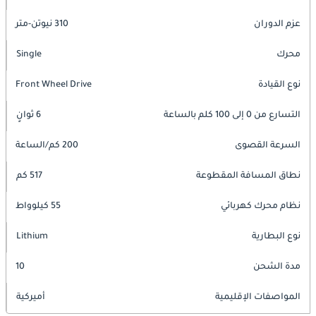
عزم الدوران
310 نيوتن-متر
محرك
Single
نوع القيادة
Front Wheel Drive
التسارع من 0 إلى 100 كلم بالساعة
6 ثوانٍ
السرعة القصوى
200 كم/الساعة
نطاق المسافة المقطوعة
517 كم
نظام محرك كهربائي
55 كيلوواط
نوع البطارية
Lithium
مدة الشحن
10
المواصفات الإقليمية
أميركية