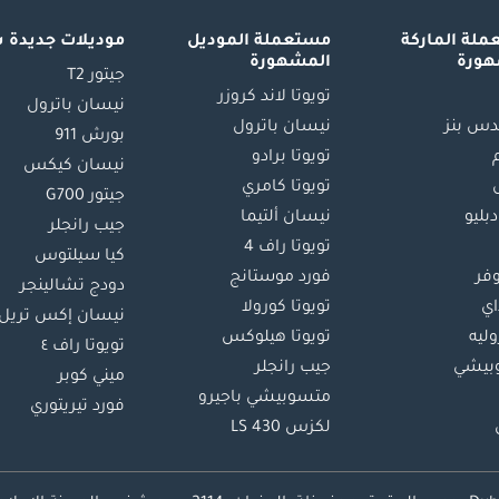
لة الماركة
مستعملة الموديل
موديلات جديدة 
هورة
المشهورة
جيتور T2
تويوتا لاند كروزر
نيسان باترول
س بنز
نيسان باترول
بورش 911
تويوتا برادو
نيسان كيكس
تويوتا كامري
جيتور G700
دبليو
نيسان ألتيما
جيب رانجلر
تويوتا راف 4
كيا سيلتوس
وفر
فورد موستانج
دودج تشالينجر
اي
تويوتا كورولا
نيسان إكس تريل
ليه
تويوتا هيلوكس
تويوتا راف ٤
بيشي
جيب رانجلر
ميني كوبر
متسوبيشي باجيرو
فورد تيريتوري
لكزس LS 430