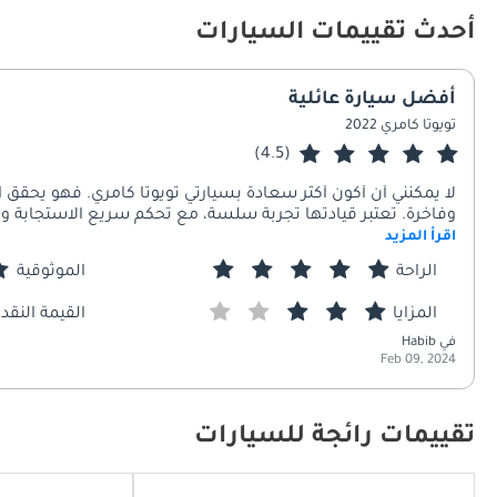
أحدث تقييمات السيارات
أفضل سيارة عائلية
تويوتا كامري 2022
(4.5)
لا يمكنني أن أكون أكثر سعادة بسيارتي تويوتا كامري. فهو يحقق ا
وفاخرة. تعتبر قيادتها تجربة سلسة، مع تحكم سريع الاستجابة وكفا
اقرأ المزيد
ذلك نظام المعلومات والترفيه عالي المستوى، إلى متعة القيادة
المتانة تستحقها عن جدارة، كما أنها تقدم قيمة كبيرة مقابل الما
الراحة
الموثوقية
المزايا
القيمة النقدي
في Habib
Feb 09, 2024
تقييمات رائجة للسيارات