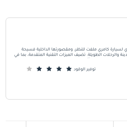
عصري لسيارة كامري ملفت للنظر، ومقصورتها الداخلية فسيحة
نة والرحلات الطويلة. تضيف الميزات التقنية المتقدمة، بما في
فر إحساسًا بالصفاء أثناء السفر. إن سمعة كامري من حيث
لاكها وقيادتها
توفير الوقود