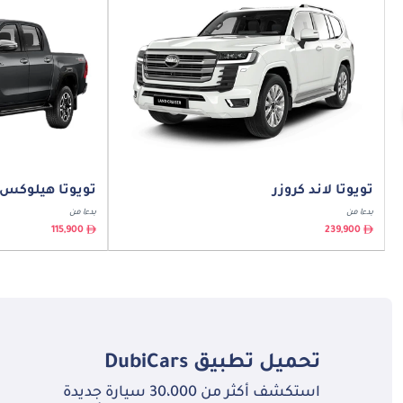
تويوتا لاند كروزر
تويوتا هيلوكس
بدءا من
بدءا من
115,900
239,900
تحميل تطبيق
DubiCars
استكشف أكثر من 30،000 سيارة جديدة