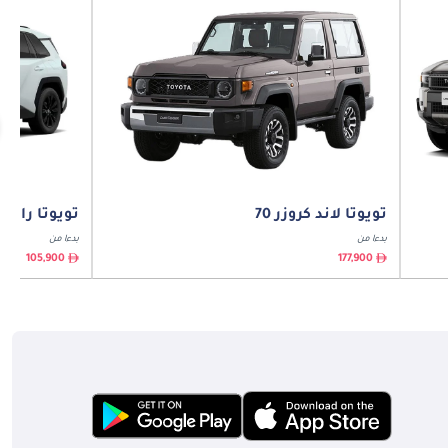
تويوتا لاند كروزر 70
تويوتا راف ٤
بدءا من
بدءا من
105,900
177,900