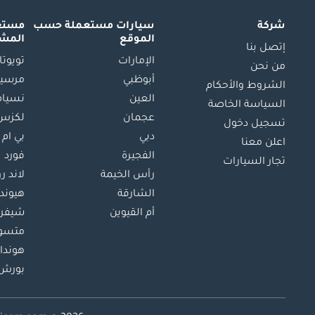
شركة
سيارات مستعملة
حسب
مستعم
الموقع
المش
إتصل بنا
الإمارات
تويوتا
من نحن
أبوظبي
مرسيد
الشروط والأحكام
العين
نسيام
السياسة الخاصة
عجمان
لكزس
تسجيل دخول
دبي
بي ام 
اعلن معنا
الفجيرة
فورد
تجار السيارات
رأس الخيمة
لاند ر
الشارقة
هيوند
أم القيوين
شيفرو
متسو
هوندا
بورش