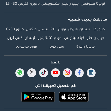
تويوتا هيلوكس
جيب رانجلر
متسوبيشي باجيرو
لكزس LS 430
موديلات جديدة شعبية
جيتور T2
نيسان باترول
بورش 911
نيسان كيكس
جيتور G700
جيب رانجلر
كيا سيلتوس
دودج تشالينجر
نيسان إكس تريل
تويوتا راف ٤
ميني كوبر
فورد تيريتوري
تابعنا
قم بتحميل تطبيقنا الآن