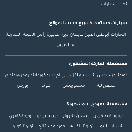
تجار السيارات
سيارات مستعملة
للبيع
حسب الموقع
الإمارات
أبوظبي
العين
عجمان
دبي
الفجيرة
رأس الخيمة
الشارقة
أم القيوين
مستعملة الماركة المشهورة
تويوتا
مرسيدس بنز
نسيام
لكزس
بي ام دبليو
فورد
لاند روفر
هيونداي
شيفروليه
متسوبيشي
هوندا
بورش
مستعملة الموديل المشهورة
تويوتا لاند كروزر
نيسان باترول
تويوتا برادو
تويوتا كامري
نيسان ألتيما
تويوتا راف 4
فورد موستانج
تويوتا كورولا