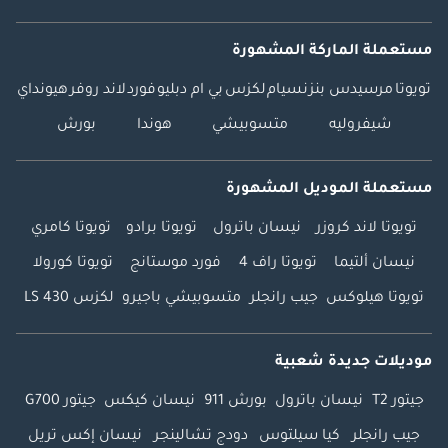
مستعملة الماركة المشهورة
تويوتا
مرسيدس بنز
نسيام
لكزس
بي ام دبليو
فورد
لاند روفر
هيونداي
شيفروليه
متسوبيشي
هوندا
بورش
مستعملة الموديل المشهورة
تويوتا لاند كروزر
نيسان باترول
تويوتا برادو
تويوتا كامري
نيسان ألتيما
تويوتا راف 4
فورد موستانج
تويوتا كورولا
تويوتا هيلوكس
جيب رانجلر
متسوبيشي باجيرو
لكزس LS 430
موديلات جديدة شعبية
جيتور T2
نيسان باترول
بورش 911
نيسان كيكس
جيتور G700
جيب رانجلر
كيا سيلتوس
دودج تشالينجر
نيسان إكس تريل