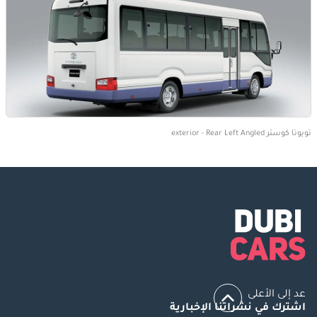
تويوتا كوستر exterior - Rear Left Angled
عد إلى الأعلى
اشترك في نشراتنا الإخبارية