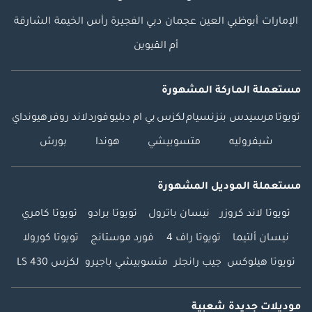
الإمارات
أبوظبي
العين
عجمان
دبي
الفجيرة
رأس الخيمة
الشارقة
أم القيوين
مستعملة الماركة المشهورة
تويوتا
مرسيدس بنز
نسيام
لكزس
بي ام دبليو
فورد
لاند روفر
هيونداي
شيفروليه
متسوبيشي
هوندا
بورش
مستعملة الموديل المشهورة
تويوتا لاند كروزر
نيسان باترول
تويوتا برادو
تويوتا كامري
نيسان ألتيما
تويوتا راف 4
فورد موستانج
تويوتا كورولا
تويوتا هيلوكس
جيب رانجلر
متسوبيشي باجيرو
لكزس LS 430
موديلات جديدة شعبية