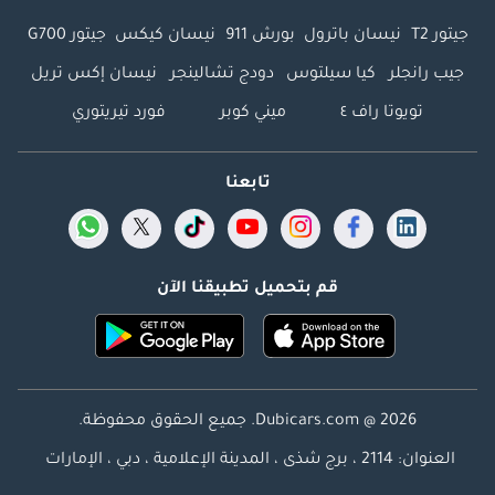
جيتور T2
نيسان باترول
بورش 911
نيسان كيكس
جيتور G700
جيب رانجلر
كيا سيلتوس
دودج تشالينجر
نيسان إكس تريل
تويوتا راف ٤
ميني كوبر
فورد تيريتوري
تابعنا
قم بتحميل تطبيقنا الآن
Dubicars.com @ 2026. جميع الحقوق محفوظة.
العنوان: 2114 ، برج شذى ، المدينة الإعلامية ، دبي ، الإمارات