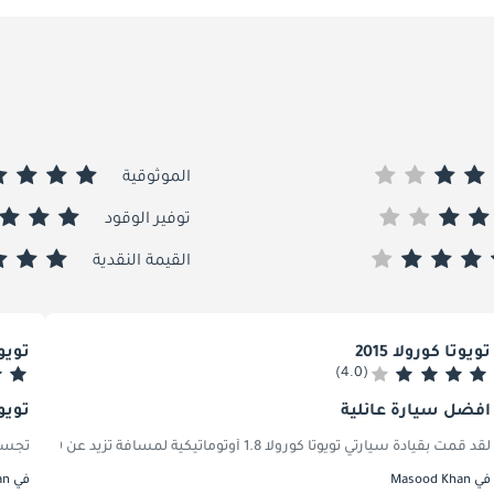
الموثوقية
توفير الوقود
القيمة النقدية
تويوتا كورولا 2015
تويوتا
(4.0)
أفضل سيارة عائلية
تويو
لقد قمت بقيادة سيارتي تويوتا كورولا 1.8 أوتوماتيكية لمسافة تزيد عن 70 ألف كيلومتر، وكانت سيارة عائلية قوية. إنها جيدة حقًا للقيادة حول المدن، وهناك مساحة كافية بالداخل لعائلتي المكونة من خمسة أفراد. السيارة لم تسبب لي أي مشاكل. يعمل مكيف الهواء بشكل جيد للغاية، مما يبقينا باردين في الطقس الحار في الإمارات العربية المتحدة. الفرامل جيدة، لكنها تبدو ناعمة بعض الشيء. لذا، بشكل عام، تعتبر كورولا خيارًا موثوقًا وعمليًا للعائلات، على الرغم من أن الفرامل قد تكون أفضل قليلاً.
تجسد تويوتا كورولا 1.6L GLi موثوقية تويوتا وأدائها في سيارة سيدان متعددة الاستخدامات. إن تصميمها الد
في Masood Khan
في Ali Hassan