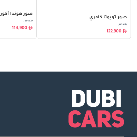
صور هوندا أكورد
صور تويوتا كامري
بدءا من
بدءا من
114,900
122,900