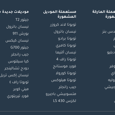
لة الماركة
مستعملة الموديل
موديلات جديدة 
هورة
المشهورة
جيتور T2
تويوتا لاند كروزر
نيسان باترول
س بنز
نيسان باترول
بورش 911
تويوتا برادو
نيسان كيكس
تويوتا كامري
جيتور G700
دبليو
نيسان ألتيما
جيب رانجلر
تويوتا راف 4
كيا سيلتوس
وفر
فورد موستانج
دودج تشالينجر
اي
تويوتا كورولا
نيسان إكس تريل
ليه
تويوتا هيلوكس
تويوتا راف ٤
بيشي
جيب رانجلر
ميني كوبر
متسوبيشي باجيرو
فورد تيريتوري
لكزس LS 430