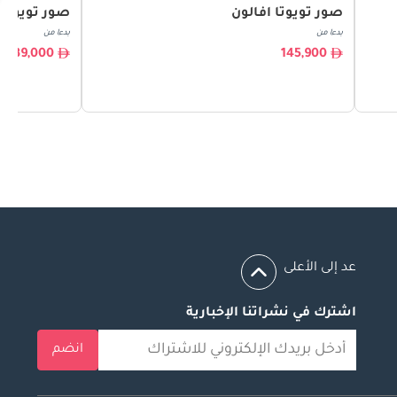
صور تويوتا افالون
صور تويوتا
بدءا من
بدءا من
39,000
145,900
عد إلى الأعلى
اشترك في نشراتنا الإخبارية
انضم