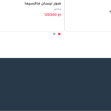
صور نيسان ماكسيما
بدءا من
129,500