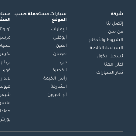
شركة
سيارات مستعملة
حسب
مستعم
الموقع
المش
إتصل بنا
الإمارات
تويوتا
من نحن
أبوظبي
مرسيد
الشروط والأحكام
العين
نسيام
السياسة الخاصة
عجمان
لكزس
تسجيل دخول
دبي
بي ام 
اعلن معنا
الفجيرة
فورد
تجار السيارات
رأس الخيمة
لاند ر
الشارقة
هيوند
أم القيوين
شيفرو
متسو
هوندا
بورش