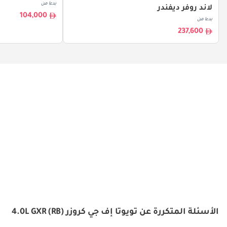
بدءا من
لاند روفر ديفندر
104,000
بدءا من
237,600
الأسئلة المتكررة عن تويوتا إف جي كروزر 4.0L GXR (RB)