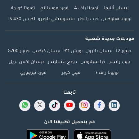
نيسان ألتيما
تويوتا راف 4
فورد موستانج
تويوتا كورولا
تويوتا هيلوكس
جيب رانجلر
متسوبيشي باجيرو
لكزس LS 430
موديلات جديدة شعبية
جيتور T2
نيسان باترول
بورش 911
نيسان كيكس
جيتور G700
جيب رانجلر
كيا سيلتوس
دودج تشالينجر
نيسان إكس تريل
تويوتا راف ٤
ميني كوبر
فورد تيريتوري
تابعنا
قم بتحميل تطبيقنا الآن