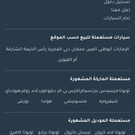
تسجيل دخول
اعلن معنا
تجار السيارات
سيارات مستعملة
للبيع
حسب الموقع
الإمارات
أبوظبي
العين
عجمان
دبي
الفجيرة
رأس الخيمة
الشارقة
أم القيوين
مستعملة الماركة المشهورة
تويوتا
مرسيدس بنز
نسيام
لكزس
بي ام دبليو
فورد
لاند روفر
هيونداي
شيفروليه
متسوبيشي
هوندا
بورش
مستعملة الموديل المشهورة
تويوتا لاند كروزر
نيسان باترول
تويوتا برادو
تويوتا كامري