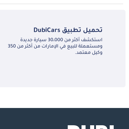
تبلغ سعة خزان الوقود في تويوتا آي كيو TBD.
ال
وجذابة. ب
الحياة الحضرية الحديثة. بالنسبة لأولئك الذين يسع
تحميل تطبيق
DubiCars
ساطع للتميز في مجال السيارات.
استكشف أكثر من 30،000 سيارة جديدة
ومستعملة للبيع في الإمارات من أكثر من 350
وكيل معتمد.