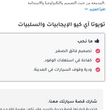
المدمجة من حيث التصميم والتكنولوجيا والاستدامة.
اقرأ المزيد
الخارج
تويوتا آي كيو الإيجابيات والسلبيات
المنحوتة جيدًا في كل من جاذبيتها المرئية وكفاءتها على الطريق.
ما نحب
تصميم فائق الصغر.
الداخلية
كفاءة في استهلاك الوقود.
ودية وقوف السيارات في المدينة.
والجماليات الحديثة ، مما يخلق بيئة جذابة وسهلة الاستخدام.
ميزات السلامة
شارك قصة سيارتك معنا.
والمشاة على حدٍ سواء. من هيكل الجسم المعزز إلى نظام الوسادة الهوائية الشامل ، تعطي iQ الأولوية للسلامة دون المساومة على بصمتها المدمجة.
فتجربة قيادتها قصة جديرة بالسرد وقد تكون مفيدة لقارىء ما