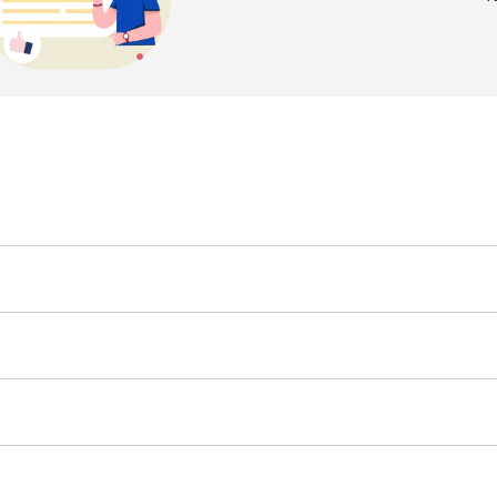
تم تزويد Toyota iQ بمجموعة مختارة من زخارف المحرك الفعالة لتناسب تفضيلات القيادة المختلفة. سواء كنت تبحث 
مستكشف مدينة مفعم بالحيوية ، تلبي حواف محرك iQ مجموعة متنوعة من الاحتياجات. حجمها الصغير ومحركاتها سريعة الاستجا
يأتي امتلاك Toyota iQ في الإ
هو TBD.
في قطاع السيارات المدمجة ، تواجه Toyota iQ منافسة من سيارات المدينة الذكية الأخرى التي تعطي الأولوية للكفاءة والتطبيق العملي. تشترك 
المنافسات مثل Smart ForTwo و Fiat 500 في الأبعاد المدمجة لـ