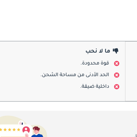
يمثل التصميم الخارجي لـ Toyota iQ احتفالًا بالأناقة البسيطة والتطبيق العملي الحضري. عبر أجيالها ، احتفظ
ما لا نحب
قوة محدودة.
الحد الأدنى من مساحة الشحن.
ادخل إلى Toyota iQ ، وستفاجأ بسرور ب
داخلية ضيقة.
السلامة هي الشغل الشاغل لتويوتا ، و iQ ليست استثناء. على مدار أجيالها ، تم تجهيز iQ بمجموعة من ميزات الأمان المتقدم
.