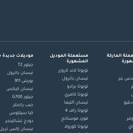
لة الماركة
مستعملة الموديل
موديلات جديدة 
هورة
المشهورة
جيتور T2
تويوتا لاند كروزر
نيسان باترول
س بنز
نيسان باترول
بورش 911
تويوتا برادو
نيسان كيكس
تويوتا كامري
جيتور G700
دبليو
نيسان ألتيما
جيب رانجلر
تويوتا راف 4
كيا سيلتوس
وفر
فورد موستانج
دودج تشالينجر
اي
تويوتا كورولا
نيسان إكس تريل