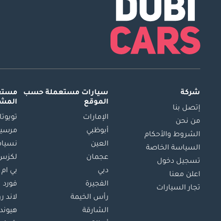
شركة
سيارات مستعملة
حسب
مستعم
الموقع
المش
إتصل بنا
الإمارات
تويوتا
من نحن
أبوظبي
مرسيد
الشروط والأحكام
العين
نسيام
السياسة الخاصة
عجمان
لكزس
تسجيل دخول
دبي
بي ام 
اعلن معنا
الفجيرة
فورد
تجار السيارات
رأس الخيمة
لاند ر
الشارقة
هيوند