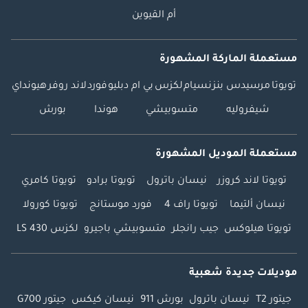
أم القيوين
مستعملة الماركة المشهورة
تويوتا
مرسيدس بنز
نسيام
لكزس
بي ام دبليو
فورد
لاند روفر
هيونداي
شيفروليه
متسوبيشي
هوندا
بورش
مستعملة الموديل المشهورة
تويوتا لاند كروزر
نيسان باترول
تويوتا برادو
تويوتا كامري
نيسان ألتيما
تويوتا راف 4
فورد موستانج
تويوتا كورولا
تويوتا هيلوكس
جيب رانجلر
متسوبيشي باجيرو
لكزس LS 430
موديلات جديدة شعبية
جيتور T2
نيسان باترول
بورش 911
نيسان كيكس
جيتور G700