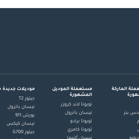
لة الماركة
مستعملة الموديل
موديلات جديدة 
هورة
المشهورة
جيتور T2
تويوتا لاند كروزر
نيسان باترول
س بنز
نيسان باترول
بورش 911
تويوتا برادو
نيسان كيكس
تويوتا كامري
جيتور G700
دبليو
نيسان ألتيما