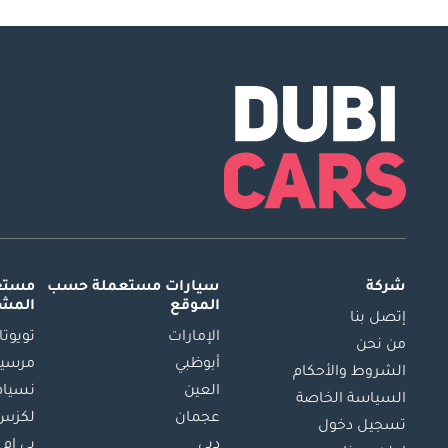
شركة
سيارات مستعملة
حسب
مستعم
الموقع
المش
إتصل بنا
الإمارات
تويوتا
من نحن
أبوظبي
مرسيد
الشروط والأحكام
العين
نسيام
السياسة الخاصة
عجمان
لكزس
تسجيل دخول
دبي
بي ام 