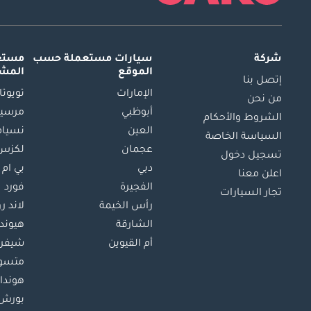
شركة
سيارات مستعملة
حسب
مستعم
الموقع
المش
إتصل بنا
الإمارات
تويوتا
من نحن
أبوظبي
مرسيد
الشروط والأحكام
العين
نسيام
السياسة الخاصة
عجمان
لكزس
تسجيل دخول
دبي
بي ام 
اعلن معنا
الفجيرة
فورد
تجار السيارات
رأس الخيمة
لاند ر
الشارقة
هيوند
أم القيوين
شيفرو
متسو
هوندا
بورش