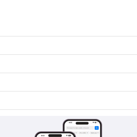
 هو TBD.