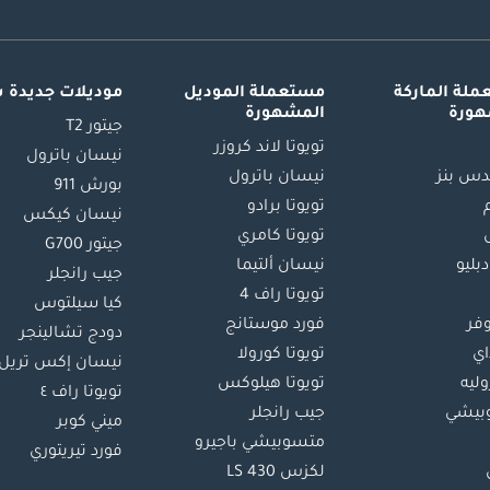
لة الماركة
مستعملة الموديل
موديلات جديدة 
هورة
المشهورة
جيتور T2
تويوتا لاند كروزر
نيسان باترول
س بنز
نيسان باترول
بورش 911
تويوتا برادو
نيسان كيكس
تويوتا كامري
جيتور G700
دبليو
نيسان ألتيما
جيب رانجلر
تويوتا راف 4
كيا سيلتوس
وفر
فورد موستانج
دودج تشالينجر
اي
تويوتا كورولا
نيسان إكس تريل
ليه
تويوتا هيلوكس
تويوتا راف ٤
بيشي
جيب رانجلر
ميني كوبر
متسوبيشي باجيرو
فورد تيريتوري
لكزس LS 430