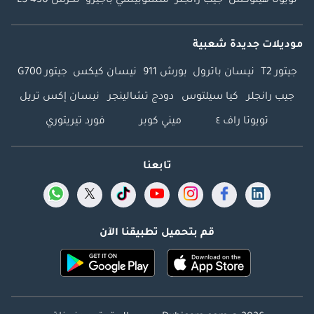
تويوتا هيلوكس
جيب رانجلر
متسوبيشي باجيرو
لكزس LS 430
موديلات جديدة شعبية
جيتور T2
نيسان باترول
بورش 911
نيسان كيكس
جيتور G700
جيب رانجلر
كيا سيلتوس
دودج تشالينجر
نيسان إكس تريل
تويوتا راف ٤
ميني كوبر
فورد تيريتوري
تابعنا
قم بتحميل تطبيقنا الآن