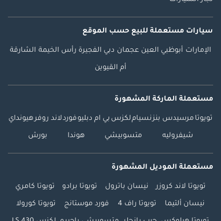
سيارات مستعملة
للبيع
حسب الموقع
الإمارات
أبوظبي
العين
عجمان
دبي
الفجيرة
رأس الخيمة
الشارقة
أم القيوين
مستعملة الماركة المشهورة
تويوتا
مرسيدس بنز
نسيام
لكزس
بي ام دبليو
فورد
لاند روفر
هيونداي
شيفروليه
متسوبيشي
هوندا
بورش
مستعملة الموديل المشهورة
تويوتا لاند كروزر
نيسان باترول
تويوتا برادو
تويوتا كامري
نيسان ألتيما
تويوتا راف 4
فورد موستانج
تويوتا كورولا