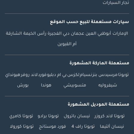
تجار السيارات
سيارات مستعملة
للبيع
حسب الموقع
الإمارات
أبوظبي
العين
عجمان
دبي
الفجيرة
رأس الخيمة
الشارقة
أم القيوين
مستعملة الماركة المشهورة
تويوتا
مرسيدس بنز
نسيام
لكزس
بي ام دبليو
فورد
لاند روفر
هيونداي
شيفروليه
متسوبيشي
هوندا
بورش
مستعملة الموديل المشهورة
تويوتا لاند كروزر
نيسان باترول
تويوتا برادو
تويوتا كامري
نيسان ألتيما
تويوتا راف 4
فورد موستانج
تويوتا كورولا