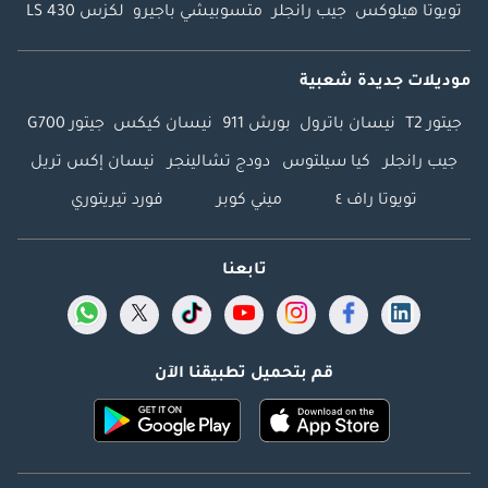
تويوتا هيلوكس
جيب رانجلر
متسوبيشي باجيرو
لكزس LS 430
موديلات جديدة شعبية
جيتور T2
نيسان باترول
بورش 911
نيسان كيكس
جيتور G700
جيب رانجلر
كيا سيلتوس
دودج تشالينجر
نيسان إكس تريل
تويوتا راف ٤
ميني كوبر
فورد تيريتوري
تابعنا
قم بتحميل تطبيقنا الآن