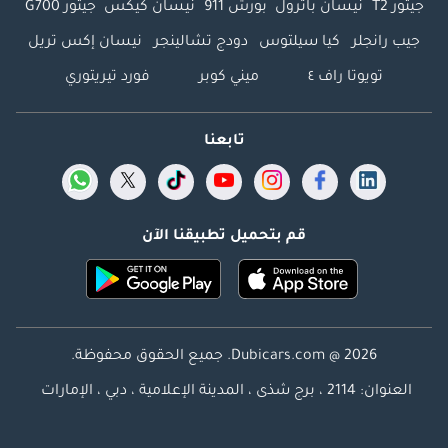
جيتور T2
نيسان باترول
بورش 911
نيسان كيكس
جيتور G700
جيب رانجلر
كيا سيلتوس
دودج تشالينجر
نيسان إكس تريل
تويوتا راف ٤
ميني كوبر
فورد تيريتوري
تابعنا
قم بتحميل تطبيقنا الآن
Dubicars.com @ 2026. جميع الحقوق محفوظة.
العنوان: 2114 ، برج شذى ، المدينة الإعلامية ، دبي ، الإمارات