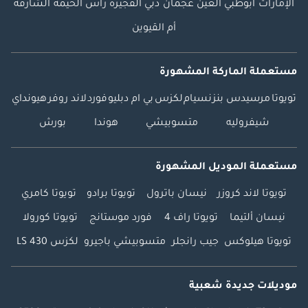
الإمارات
أبوظبي
العين
عجمان
دبي
الفجيرة
رأس الخيمة
الشارقة
أم القيوين
مستعملة الماركة المشهورة
تويوتا
مرسيدس بنز
نسيام
لكزس
بي ام دبليو
فورد
لاند روفر
هيونداي
شيفروليه
متسوبيشي
هوندا
بورش
مستعملة الموديل المشهورة
تويوتا لاند كروزر
نيسان باترول
تويوتا برادو
تويوتا كامري
نيسان ألتيما
تويوتا راف 4
فورد موستانج
تويوتا كورولا
تويوتا هيلوكس
جيب رانجلر
متسوبيشي باجيرو
لكزس LS 430
موديلات جديدة شعبية