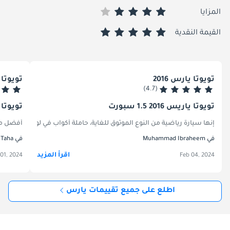
المزايا
القيمة النقدية
تويوتا يارس 2016
تويوتا ي
(4.7)
تويوتا ياريس 2016 1.5 سبورت
تويوتا يارس 2021 CVT 1.3
إنها سيارة رياضية من النوع الموثوق للغاية، حاملة أكواب في لوحة القيادة، تتحكم في توجيه 1.5 سيارة سيدان رياضية مما يعطي متوسط 8.2/100 وهو متوسط جيد جدًا. تأتي بمقاعد قماشية مريحة وقطع الغيار معقولة
أفضل ما يعجبني في هذه
في Muhammad Ibraheem
في Muhammad Taha
اقرأ المزيد
01, 2024
Feb 04, 2024
اطلع على جميع تقييمات يارس