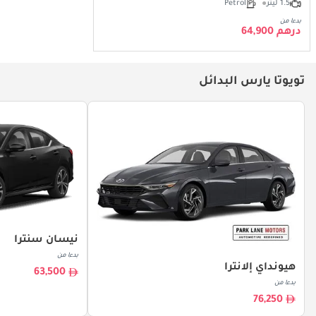
1.5 ليتر
Petrol
بدءا من
درهم 64,900
تويوتا يارس البدائل
نيسان سنترا
بدءا من
هيونداي إلانترا
63,500
بدءا من
76,250