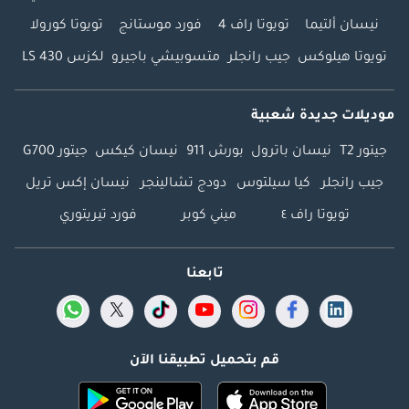
نيسان ألتيما
تويوتا راف 4
فورد موستانج
تويوتا كورولا
تويوتا هيلوكس
جيب رانجلر
متسوبيشي باجيرو
لكزس LS 430
موديلات جديدة شعبية
جيتور T2
نيسان باترول
بورش 911
نيسان كيكس
جيتور G700
جيب رانجلر
كيا سيلتوس
دودج تشالينجر
نيسان إكس تريل
تويوتا راف ٤
ميني كوبر
فورد تيريتوري
تابعنا
قم بتحميل تطبيقنا الآن