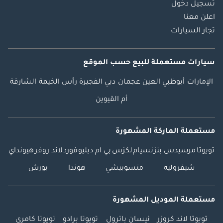
تسجيل دخول
اعلن معنا
تجار السيارات
سيارات مستعملة
للبيع
حسب الموقع
الإمارات
أبوظبي
العين
عجمان
دبي
الفجيرة
رأس الخيمة
الشارقة
أم القيوين
مستعملة الماركة المشهورة
تويوتا
مرسيدس بنز
نسيام
لكزس
بي ام دبليو
فورد
لاند روفر
هيونداي
شيفروليه
متسوبيشي
هوندا
بورش
مستعملة الموديل المشهورة
تويوتا لاند كروزر
نيسان باترول
تويوتا برادو
تويوتا كامري