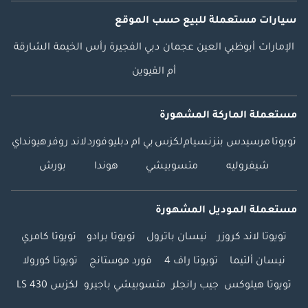
سيارات مستعملة
للبيع
حسب الموقع
الإمارات
أبوظبي
العين
عجمان
دبي
الفجيرة
رأس الخيمة
الشارقة
أم القيوين
مستعملة الماركة المشهورة
تويوتا
مرسيدس بنز
نسيام
لكزس
بي ام دبليو
فورد
لاند روفر
هيونداي
شيفروليه
متسوبيشي
هوندا
بورش
مستعملة الموديل المشهورة
تويوتا لاند كروزر
نيسان باترول
تويوتا برادو
تويوتا كامري
نيسان ألتيما
تويوتا راف 4
فورد موستانج
تويوتا كورولا
تويوتا هيلوكس
جيب رانجلر
متسوبيشي باجيرو
لكزس LS 430