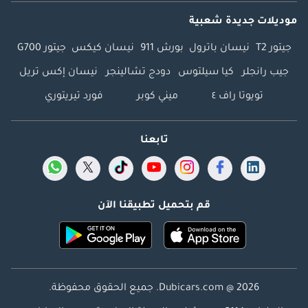
موديلات جديدة شعبية
جيتور T2
نيسان باترول
بورش 911
نيسان كيكس
جيتور G700
جيب رانجلر
كيا سيلتوس
دودج تشالينجر
نيسان إكس تريل
تويوتا راف ٤
ميني كوبر
فورد تيريتوري
تابعنا
قم بتحميل تطبيقنا الآن
Dubicars.com @ 2026. جميع الحقوق محفوظة.