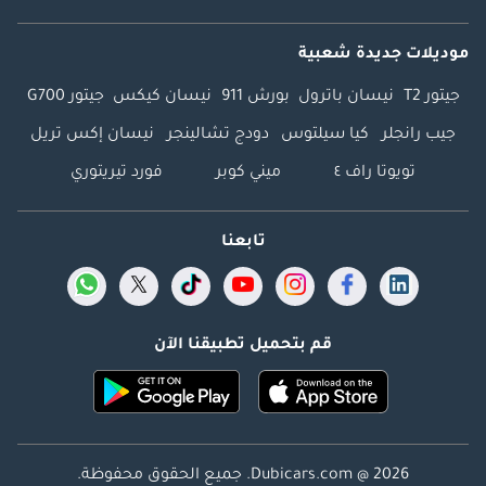
موديلات جديدة شعبية
جيتور T2
نيسان باترول
بورش 911
نيسان كيكس
جيتور G700
جيب رانجلر
كيا سيلتوس
دودج تشالينجر
نيسان إكس تريل
تويوتا راف ٤
ميني كوبر
فورد تيريتوري
تابعنا
قم بتحميل تطبيقنا الآن
Dubicars.com @ 2026. جميع الحقوق محفوظة.