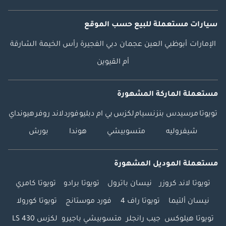
سيارات مستعملة
للبيع
حسب الموقع
الإمارات
أبوظبي
العين
عجمان
دبي
الفجيرة
رأس الخيمة
الشارقة
أم القيوين
مستعملة الماركة المشهورة
تويوتا
مرسيدس بنز
نسيام
لكزس
بي ام دبليو
فورد
لاند روفر
هيونداي
شيفروليه
متسوبيشي
هوندا
بورش
مستعملة الموديل المشهورة
تويوتا لاند كروزر
نيسان باترول
تويوتا برادو
تويوتا كامري
نيسان ألتيما
تويوتا راف 4
فورد موستانج
تويوتا كورولا
تويوتا هيلوكس
جيب رانجلر
متسوبيشي باجيرو
لكزس LS 430