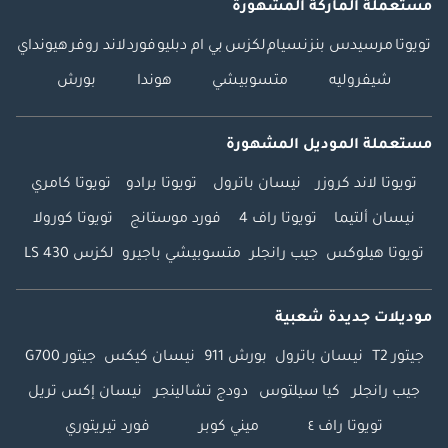
مستعملة الماركة المشهورة
تويوتا
مرسيدس بنز
نسيام
لكزس
بي ام دبليو
فورد
لاند روفر
هيونداي
شيفروليه
متسوبيشي
هوندا
بورش
مستعملة الموديل المشهورة
تويوتا لاند كروزر
نيسان باترول
تويوتا برادو
تويوتا كامري
نيسان ألتيما
تويوتا راف 4
فورد موستانج
تويوتا كورولا
تويوتا هيلوكس
جيب رانجلر
متسوبيشي باجيرو
لكزس LS 430
موديلات جديدة شعبية
جيتور T2
نيسان باترول
بورش 911
نيسان كيكس
جيتور G700
جيب رانجلر
كيا سيلتوس
دودج تشالينجر
نيسان إكس تريل
تويوتا راف ٤
ميني كوبر
فورد تيريتوري