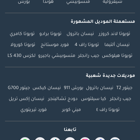
شيفروليه
متسوبيشي
هوندا
بورش
مستعملة الموديل المشهورة
تويوتا لاند كروزر
نيسان باترول
تويوتا برادو
تويوتا كامري
نيسان ألتيما
تويوتا راف 4
فورد موستانج
تويوتا كورولا
تويوتا هيلوكس
جيب رانجلر
متسوبيشي باجيرو
لكزس LS 430
موديلات جديدة شعبية
جيتور T2
نيسان باترول
بورش 911
نيسان كيكس
جيتور G700
جيب رانجلر
كيا سيلتوس
دودج تشالينجر
نيسان إكس تريل
تويوتا راف ٤
ميني كوبر
فورد تيريتوري
تابعنا