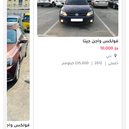
فولكس واجن جيتا
10,000
دبي
خليجي
2012
235,000 كيلومتر
فولكس واجن جي