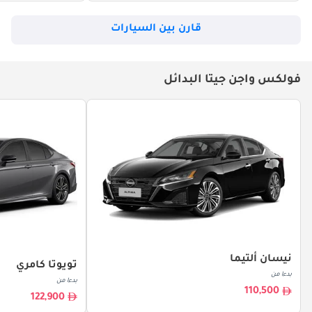
قارن بين السيارات
فولكس واجن جيتا البدائل
نيسان ألتيما
تويوتا كامري
بدءا من
بدءا من
110,500
122,900