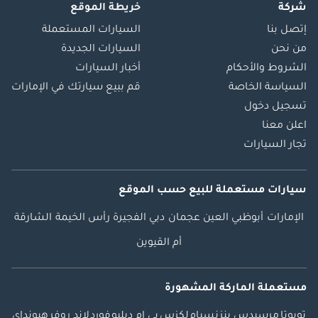
شركة
خريطة الموقع
إتصل بنا
السيارات المستعملة
من نحن
السيارات الجديدة
الشروط والأحكام
أخبار السيارات
السياسة الخاصة
قم ببيع سيارتك في الإمارات
تسجيل دخول
اعلن معنا
تجار السيارات
سيارات مستعملة
للبيع
حسب الموقع
الإمارات
أبوظبي
العين
عجمان
دبي
الفجيرة
رأس الخيمة
الشارقة
أم القيوين
مستعملة الماركة المشهورة
تويوتا
مرسيدس بنز
نسيام
لكزس
بي ام دبليو
فورد
لاند روفر
هيونداي