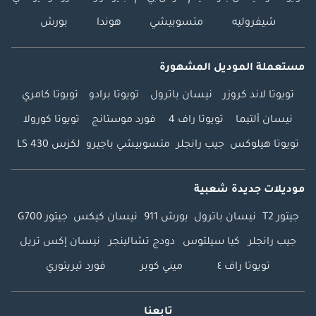
شيفروليه
متسوبيشي
هوندا
بورش
مستعملة الموديل المشهورة
تويوتا لاند كروزر
نيسان باترول
تويوتا برادو
تويوتا كامري
نيسان ألتيما
تويوتا راف 4
فورد موستانج
تويوتا كورولا
تويوتا هيلوكس
جيب رانجلر
متسوبيشي باجيرو
لكزس LS 430
موديلات جديدة شعبية
جيتور T2
نيسان باترول
بورش 911
نيسان كيكس
جيتور G700
جيب رانجلر
كيا سيلتوس
دودج تشالينجر
نيسان إكس تريل
تويوتا راف ٤
ميني كوبر
فورد تيريتوري
تابعنا