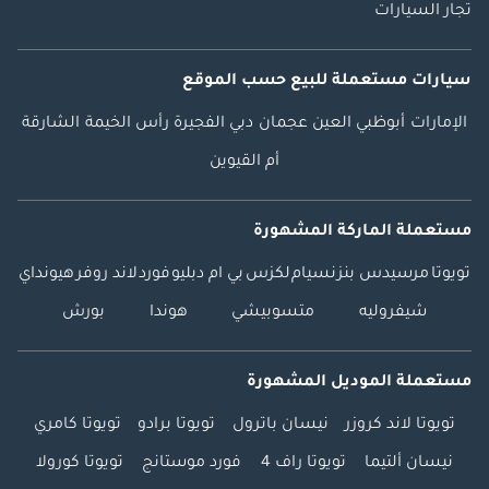
تجار السيارات
سيارات مستعملة
للبيع
حسب الموقع
الإمارات
أبوظبي
العين
عجمان
دبي
الفجيرة
رأس الخيمة
الشارقة
أم القيوين
مستعملة الماركة المشهورة
تويوتا
مرسيدس بنز
نسيام
لكزس
بي ام دبليو
فورد
لاند روفر
هيونداي
شيفروليه
متسوبيشي
هوندا
بورش
مستعملة الموديل المشهورة
تويوتا لاند كروزر
نيسان باترول
تويوتا برادو
تويوتا كامري
نيسان ألتيما
تويوتا راف 4
فورد موستانج
تويوتا كورولا