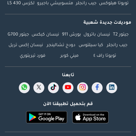
تويوتا هيلوكس
جيب رانجلر
متسوبيشي باجيرو
لكزس LS 430
موديلات جديدة شعبية
جيتور T2
نيسان باترول
بورش 911
نيسان كيكس
جيتور G700
جيب رانجلر
كيا سيلتوس
دودج تشالينجر
نيسان إكس تريل
تويوتا راف ٤
ميني كوبر
فورد تيريتوري
تابعنا
قم بتحميل تطبيقنا الآن