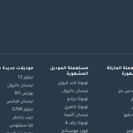
لة الماركة
مستعملة الموديل
موديلات جديدة 
هورة
المشهورة
جيتور T2
تويوتا لاند كروزر
نيسان باترول
س بنز
نيسان باترول
بورش 911
تويوتا برادو
نيسان كيكس
تويوتا كامري
جيتور G700
دبليو
نيسان ألتيما
جيب رانجلر
تويوتا راف 4
كيا سيلتوس
وفر
فورد موستانج