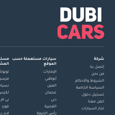
شركة
سيارات مستعملة
حسب
مستعم
الموقع
المش
إتصل بنا
الإمارات
تويوتا
من نحن
أبوظبي
مرسيد
الشروط والأحكام
العين
نسيام
السياسة الخاصة
عجمان
لكزس
تسجيل دخول
دبي
بي ام 
اعلن معنا
الفجيرة
فورد
تجار السيارات
رأس الخيمة
لاند ر