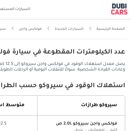
السيارات المستعم
الصفحة الرئيسية
السيارات الجديدة
فولكس واجن
سير
عدد الكيلومترات المقطوعة في سيارة فو
وعادات القيادة الشخصية. سواءً للتنقلات اليومية أو الرحلات الطويلة، توفر فولكس واجن سيروكو مدى قيادة يُقدر بـ 5
استهلاك الوقود في سيروكو حسب الطراز
سيروكو طرازات
متوسط ​​اس
فولكس واجن سيروكو 2.0L ص
12.5 كم/لي
2ليتر
اوتوماتيك
بترول