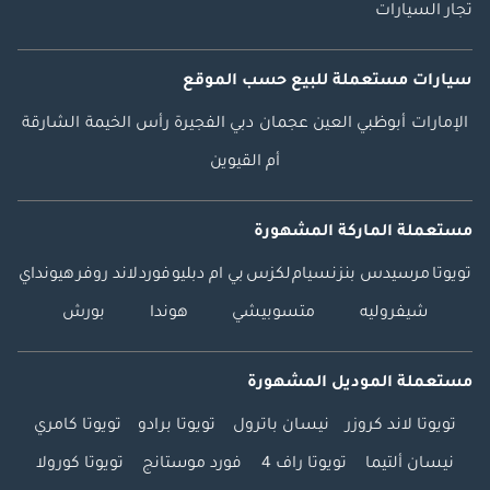
تجار السيارات
سيارات مستعملة
للبيع
حسب الموقع
الإمارات
أبوظبي
العين
عجمان
دبي
الفجيرة
رأس الخيمة
الشارقة
أم القيوين
مستعملة الماركة المشهورة
تويوتا
مرسيدس بنز
نسيام
لكزس
بي ام دبليو
فورد
لاند روفر
هيونداي
شيفروليه
متسوبيشي
هوندا
بورش
مستعملة الموديل المشهورة
تويوتا لاند كروزر
نيسان باترول
تويوتا برادو
تويوتا كامري
نيسان ألتيما
تويوتا راف 4
فورد موستانج
تويوتا كورولا