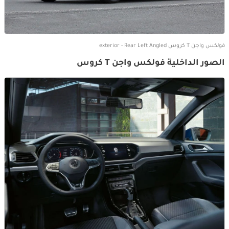
فولكس واجن T كروس exterior - Rear Left Angled
الصور الداخلية فولكس واجن T كروس