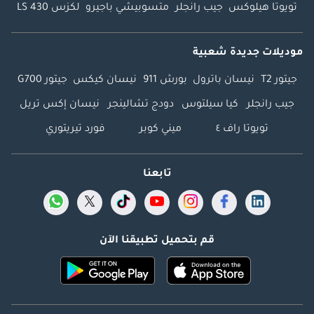
تويوتا هيلوكس
جيب رانجلر
متسوبيشي باجيرو
لكزس LS 430
موديلات جديدة شعبية
جيتور T2
نيسان باترول
بورش 911
نيسان كيكس
جيتور G700
جيب رانجلر
كيا سيلتوس
دودج تشالينجر
نيسان إكس تريل
تويوتا راف ٤
ميني كوبر
فورد تيريتوري
تابعنا
قم بتحميل تطبيقنا الآن