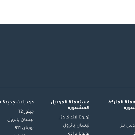
لة الماركة
مستعملة الموديل
موديلات جديدة 
هورة
المشهورة
جيتور T2
تويوتا لاند كروزر
نيسان باترول
س بنز
نيسان باترول
بورش 911
تويوتا برادو