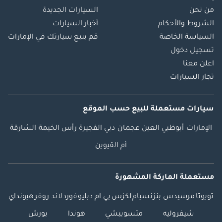
من نحن
السيارات الجديدة
الشروط والأحكام
أخبار السيارات
السياسة الخاصة
قم ببيع سيارتك في الإمارات
تسجيل دخول
اعلن معنا
تجار السيارات
سيارات مستعملة
للبيع
حسب الموقع
الإمارات
أبوظبي
العين
عجمان
دبي
الفجيرة
رأس الخيمة
الشارقة
أم القيوين
مستعملة الماركة المشهورة
تويوتا
مرسيدس بنز
نسيام
لكزس
بي ام دبليو
فورد
لاند روفر
هيونداي
شيفروليه
متسوبيشي
هوندا
بورش