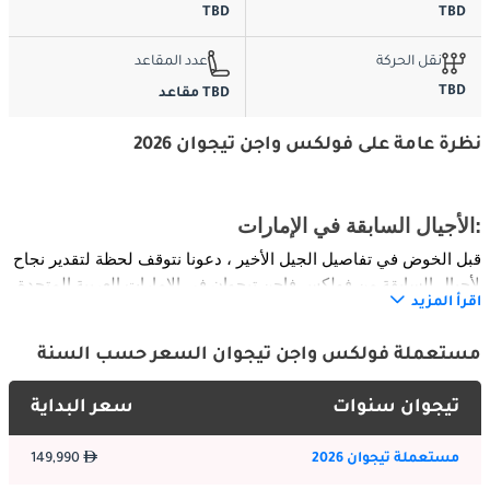
TBD
TBD
نقل الحركة
عدد المقاعد
TBD
TBD مقاعد
نظرة عامة على فولكس واجن تيجوان 2026
الأجيال السابقة في الإمارات:
قبل الخوض في تفاصيل الجيل الأخير ، دعونا نتوقف لحظة لتقدير نجاح 
الأجيال السابقة من فولكس فاجن تيجوان في الإمارات العربية المتحدة. 
اقرأ المزيد
كل تكرار يمثل التزام فولكس فاجن بالجودة والتميز الهندسي والقيمة 
الاستثنائية ، واكتسب شعبية بين عشاق السيارات في الإمارات العربية 
مستعملة فولكس واجن تيجوان السعر حسب السنة
المتحدة بسبب ميزاتها المميزة وأدائها الموثوق.
تيجوان سنوات
سعر البداية
الخارج:
مستعملة تيجوان 2026
149,990
يتميز الجيل الأحدث من فولكس فاجن تيجوان بتصميم خارجي جريء 
ورياضي يلفت الأنظار بسهولة على طرق الإمارات العربية المتحدة. 