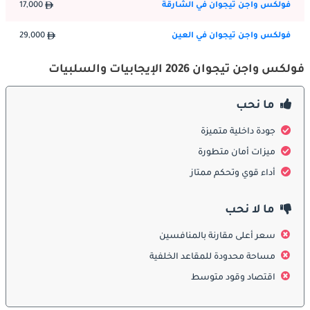
فولكس واجن تيجوان في الشارقة
17,000
مستعملة تيجوان 2014
23,500
ميزات السلامة:
فولكس واجن تيجوان في العين
29,000
تعطي فولكس فاجن الأولوية للسلامة ، ويشتمل أحدث جيل من تيجوان 
مستعملة تيجوان 2013
19,000
على ميزات أمان متقدمة لتوفير راحة البال لكل من السائق والركاب. 
فولكس واجن تيجوان 2026 الإيجابيات والسلبيات
تشتمل Tiguan عادةً على مجموعة شاملة من تقنيات السلامة ، بما في 
ذلك التحكم التكيفي في التطواف ، ومساعدة الحفاظ على الممر ، 
ما نحب
ومراقبة النقاط العمياء ، والفرملة التلقائية في حالات الطوارئ. 
بالإضافة إلى ذلك ، تتميز Tiguan بهيكل قوي للجسم ، وسائد هوائية 
جودة داخلية متميزة
متعددة ، وأنظمة فرملة متطورة ، مما يضمن أعلى مستوى من الأمان 
ميزات أمان متطورة
في ظروف القيادة المختلفة.
أداء قوي وتحكم ممتاز
الديكورات المحرك:
ما لا نحب
يقدم الجيل الأحدث من فولكس فاجن تيجوان مجموعة من زخارف 
المحرك القوية والفعالة لتلبية تفضيلات ومتطلبات القيادة المختلفة. 
سعر أعلى مقارنة بالمنافسين
سواء كنت تعطي الأولوية للأداء لقيادة مبهجة أو تسعى لتحقيق توازن 
مساحة محدودة للمقاعد الخلفية
بين القوة وكفاءة استهلاك الوقود ، فقد صممت فولكس فاجن خيارات 
اقتصاد وقود متوسط
المحرك لتلبية احتياجاتك. تشمل زخارف المحرك المتوفرة في الإمارات 
مجموعة من محركات البنزين التي تعمل بشاحن توربيني ، مما يوفر قوة 