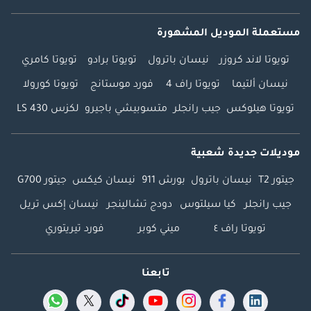
مستعملة الموديل المشهورة
تويوتا لاند كروزر
نيسان باترول
تويوتا برادو
تويوتا كامري
نيسان ألتيما
تويوتا راف 4
فورد موستانج
تويوتا كورولا
تويوتا هيلوكس
جيب رانجلر
متسوبيشي باجيرو
لكزس LS 430
موديلات جديدة شعبية
جيتور T2
نيسان باترول
بورش 911
نيسان كيكس
جيتور G700
جيب رانجلر
كيا سيلتوس
دودج تشالينجر
نيسان إكس تريل
تويوتا راف ٤
ميني كوبر
فورد تيريتوري
تابعنا