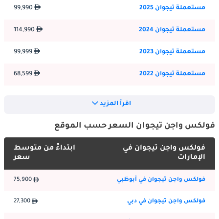
مستعملة تيجوان 2025
99,990
تخلق خطوطها النظيفة وأسطحها المنحوتة ومظهرها الديناميكي 
انطباعًا بالقوة والحداثة. تضفي المصابيح الأمامية والمصابيح الخلفية 
مستعملة تيجوان 2024
114,990
LED الأنيقة ، جنبًا إلى جنب مع العجلات المعدنية المتوفرة ، لمسة من 
الرقي. مع اهتمامها بالتفاصيل ومجموعة الألوان الخارجية الجذابة 
مستعملة تيجوان 2023
99,999
للاختيار من بينها ، تبرز Tiguan كسيارة رياضية متعددة الاستخدامات 
أنيقة وعصرية تجمع بين الصلابة ولمسة من الأناقة.
مستعملة تيجوان 2022
68,599
مستعملة تيجوان 2021
71,599
الداخلية:
اقرأ المزيد
ادخل إلى فولكس فاجن تيجوان ، وسوف تستقبلك مقصورة فسيحة 
مستعملة تيجوان 2020
62,750
جيدة الصنع توفر الراحة والتنوع لكل من السائق والركاب. تخلق المواد 
فولكس واجن تيجوان السعر حسب الموقع
عالية الجودة والتصميم المريح والميزات المدروسة أجواء من الحداثة 
مستعملة تيجوان 2019
35,000
والعملية. توفر المقاعد دعمًا وراحة استثنائيين ، مما يضمن رحلة ممتعة. 
فولكس واجن تيجوان في
ابتداءً من متوسط
الإمارات
سعر
يعمل الوضع السهل لعناصر التحكم ونظام المعلومات والترفيه المتقدم 
مستعملة تيجوان 2018
45,000
وميزات الاتصال على تحسين تجربة القيادة وإبقائك على اتصال أثناء 
التنقل. بفضل المساحة الواسعة للساقين ، وتكوينات المقاعد المرنة ، 
فولكس واجن تيجوان في أبوظبي
75,900
مستعملة تيجوان 2016
25,000
ومساحة الشحن الواسعة ، توفر تيغوان تنوعًا وعمليًا للتنقلات اليومية 
فولكس واجن تيجوان في دبي
27,300
وعطلات نهاية الأسبوع.
مستعملة تيجوان 2015
23,000