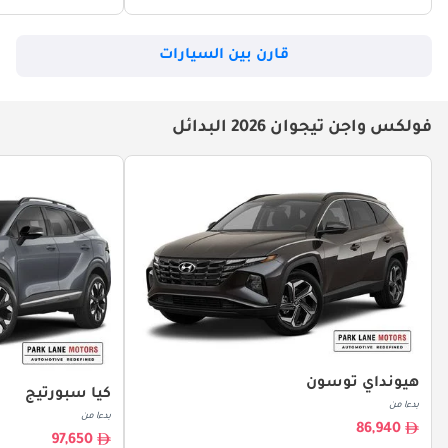
قارن بين السيارات
فولكس واجن تيجوان 2026 البدائل
هيونداي توسون
كيا سبورتيج
بدءا من
بدءا من
86,940
97,650