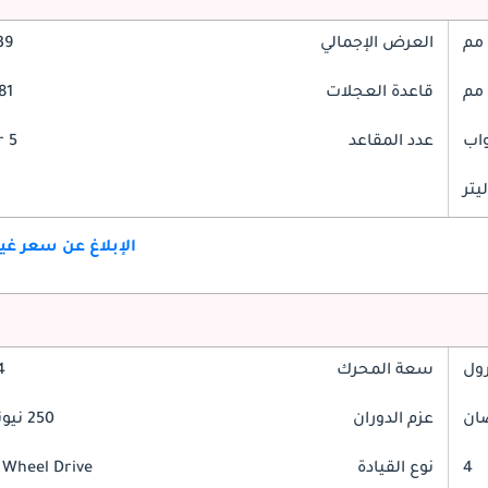
العرض الإجمالي
839
قاعدة العجلات
681
عدد المقاعد
5 Seater
الإبلاغ عن سعر غ
رول
سعة المحرك
1.4
عزم الدوران
250 نيوتن-متر
4
نوع القيادة
 Wheel Drive