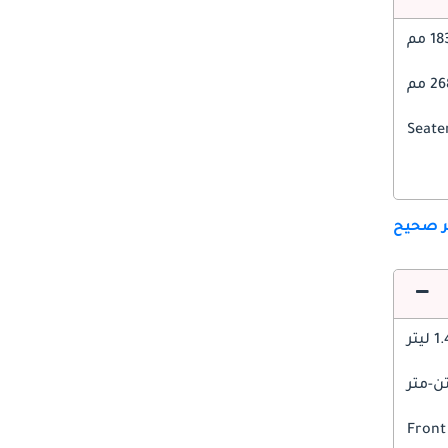
1 مم
2 مم
ير صحيح
 ليتر
Front