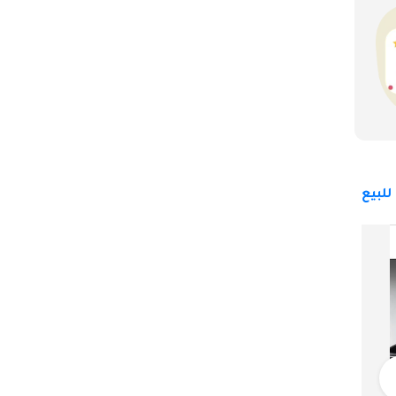
لبيع
فولكس واجن تيجوان