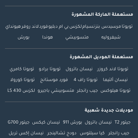
مستعملة الماركة المشهورة
تويوتا
مرسيدس بنز
نسيام
لكزس
بي ام دبليو
فورد
لاند روفر
هيونداي
شيفروليه
متسوبيشي
هوندا
بورش
مستعملة الموديل المشهورة
تويوتا لاند كروزر
نيسان باترول
تويوتا برادو
تويوتا كامري
نيسان ألتيما
تويوتا راف 4
فورد موستانج
تويوتا كورولا
تويوتا هيلوكس
جيب رانجلر
متسوبيشي باجيرو
لكزس LS 430
موديلات جديدة شعبية
جيتور T2
نيسان باترول
بورش 911
نيسان كيكس
جيتور G700
جيب رانجلر
كيا سيلتوس
دودج تشالينجر
نيسان إكس تريل