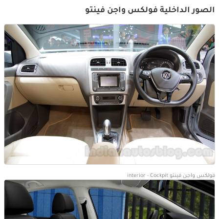
الصور الداخلية فولكس واجن فينتو
فولكس واجن فينتو interior - Cockpit