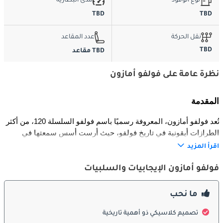
نوع الوقود
مدى البطارية
TBD
TBD
نقل الحركة
عدد المقاعد
TBD
TBD مقاعد
نظرة عامة على فولفو أمازون
المقدمة
تُعد فولفو أمازون، المعروفة رسميًا باسم فولفو السلسلة 120، من أكثر 
الطرازات أيقونية في تاريخ فولفو، حيث أرست أسس سمعتها في 
الأمان والمتانة والتصميم الخالد. تم إنتاجها بين عامي 1956 و1970، 
اقرأ المزيد
وكانت الجسر الذي وصل بين البساطة بعد الحرب العالمية الثانية 
والابتكار الحديث في عالم السيارات. قدمت أمازون تقنيات أمان رائدة 
فولفو أمازون الإيجابيات والسلبيات
وتصميمًا اسكندنافيًا أنيقًا وأداءً موثوقًا، لتصبح رمزًا دائمًا لهندسة فولفو 
الموجهة نحو الإنسان.
ما نحب
الخارجية
تصميم كلاسيكي ذو أهمية تاريخية