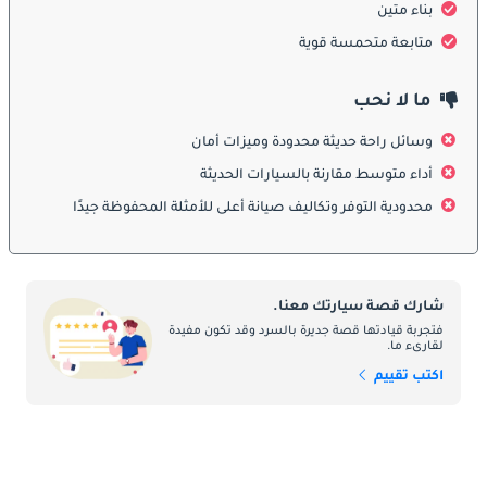
بناء متين
يعكس التصميم الخارجي لفولفو أمازون أناقة الخمسينيات بخطوطه 
الانسيابية وتوازنه المثالي. على عكس التصميمات المربعة اللاحقة 
متابعة متحمسة قوية
لفولفو، تتميز أمازون بانحناءات ناعمة ولمسات كرومية تمنحها حضورًا 
مميزًا. يبرز مقدمتها شبك أمامي مزدوج وأجنحة دائرية تمنحها طابعًا 
ما لا نحب
كلاسيكيًا راقيًا. وبفضل هيكلها الفولاذي القوي، تمتعت بمتانة استثنائية. 
كما توفرت بثلاث نسخ — السيدان والواجون والكوبيه — لتلبية 
وسائل راحة حديثة محدودة وميزات أمان
احتياجات مختلفة تتراوح بين الاستخدام العائلي والقيادة الرياضية 
أداء متوسط مقارنة بالسيارات الحديثة
الأنيقة.
محدودية التوفر وتكاليف صيانة أعلى للأمثلة المحفوظة جيدًا
الداخلية
تجسد المقصورة الداخلية لفولفو أمازون البساطة الاسكندنافية 
شارك قصة سيارتك معنا.
الممزوجة بالجودة العالية. التصميم نظيف ومنظم مع خامات متينة 
فتجربة قيادتها قصة جديرة بالسرد وقد تكون مفيدة
وحرفية دقيقة في التفاصيل. توفر المقاعد الواسعة راحة ممتازة، في 
لقارىء ما.
حين تضمن لوحة العدادات المتماثلة سهولة الوصول إلى عناصر 
اكتب تقييم
التحكم. تميزت الإصدارات الأولى بتجهيزات بسيطة، بينما أضافت 
الإصدارات اللاحقة راديو وتحسينات في التهوية وجودة المواد. ورغم 
مرور العقود، لا تزال المقصورة تمنح إحساسًا بالمتانة والأصالة.
ميزات السلامة