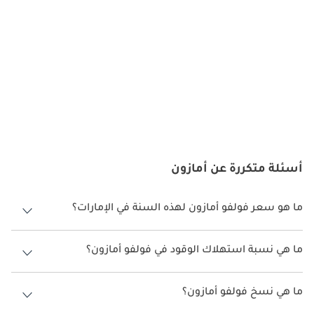
صنعت فولفو أمازون التاريخ بكونها أول سيارة في العالم تُزوّد 
بأحزمة 
أمان ثلاثية النقاط
 كتجهيز قياسي — وهو ابتكار من فولفو غيّر معايير 
السلامة عالميًا. كما تضمنت عمود توجيه قابل لامتصاص الصدمات 
ولوحة عدادات مبطنة وهيكلًا مقوّى للمقصورة. وضعت هذه الابتكارات 
معايير جديدة في عالم الأمان وأصبحت سمة مميزة لسيارات فولفو. 
كانت أمازون ليست فقط أنيقة، بل أيضًا من أكثر السيارات أمانًا في 
عصرها.
خيارات المحرك
أسئلة متكررة عن أمازون
اعتمدت فولفو أمازون على مجموعة من محركات البنزين رباعية 
الأسطوانات، أبرزها B16 وB18 وB20، بسعات تتراوح بين 1.6 و2.0 لتر. 
ما هو سعر فولفو أمازون لهذه السنة في الإمارات؟
تفاوتت القوة بين 60 و120 حصانًا حسب الطراز والسنة. ارتبطت 
المحركات بناقل حركة يدوي أو أوتوماتيكي، واشتهرت بموثوقيتها 
فولفو أمازون لهذه السنة في الإمارات هو TBD.
العالية. يُعتبر محركا B18 وB20 من أكثر المحركات ديمومة في تاريخ 
ما هي نسبة استهلاك الوقود في فولفو أمازون؟
فولفو، إذ يمكن أن يقطعا مئات الآلاف من الكيلومترات مع الحد الأدنى 
اقترحت الشركة المصنعة أن تكون نسبة توفير استهلاك الوقود لسيارة فولفو
من الصيانة.
أمازون هو TBD.
ما هي نسخ فولفو أمازون؟
الصيانة