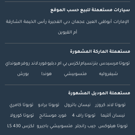
سيارات مستعملة
للبيع
حسب الموقع
الإمارات
أبوظبي
العين
عجمان
دبي
الفجيرة
رأس الخيمة
الشارقة
أم القيوين
مستعملة الماركة المشهورة
تويوتا
مرسيدس بنز
نسيام
لكزس
بي ام دبليو
فورد
لاند روفر
هيونداي
شيفروليه
متسوبيشي
هوندا
بورش
مستعملة الموديل المشهورة
تويوتا لاند كروزر
نيسان باترول
تويوتا برادو
تويوتا كامري
نيسان ألتيما
تويوتا راف 4
فورد موستانج
تويوتا كورولا
تويوتا هيلوكس
جيب رانجلر
متسوبيشي باجيرو
لكزس LS 430