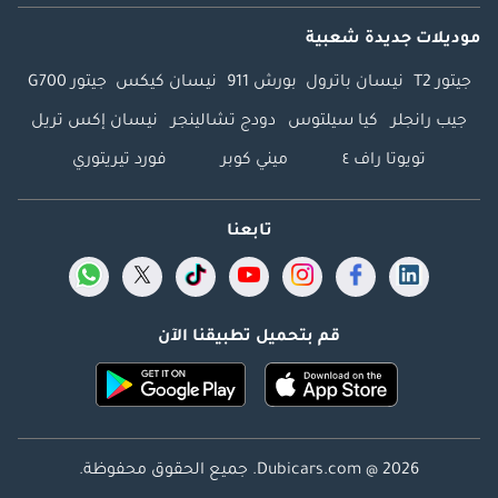
موديلات جديدة شعبية
جيتور T2
نيسان باترول
بورش 911
نيسان كيكس
جيتور G700
جيب رانجلر
كيا سيلتوس
دودج تشالينجر
نيسان إكس تريل
تويوتا راف ٤
ميني كوبر
فورد تيريتوري
تابعنا
قم بتحميل تطبيقنا الآن
Dubicars.com @ 2026. جميع الحقوق محفوظة.