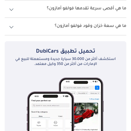
نسخ فولفو أمازون هي .
ما هي أقصى سرعة تقدمها فولفو أمازون؟
تُعرف فولفو أمازون بسهولة صيانتها وبساطتها الميكانيكية. تشمل 
الصيانة الدورية تغيير الزيت وضبط الصمامات وتنظيف الكربراتير 
السرعة القصوى فولفو أمازون هي TBD.
للحفاظ على الأداء المثالي. ولا تزال قطع الغيار متوفرة بسهولة عبر 
ما هي سعة خزان وقود فولفو أمازون؟
المتخصصين في السيارات الكلاسيكية. كما يفضل العديد من المالكين 
صيانتها بأنفسهم بفضل سهولة الوصول إلى أجزائها. وتُعد واحدة من 
تبلغ سعة خزان الوقود في فولفو أمازون TBD.
أكثر السيارات الكلاسيكية موثوقية حتى اليوم.
تحميل تطبيق
DubiCars
المنافسون
استكشف أكثر من 30،000 سيارة جديدة ومستعملة للبيع في
الإمارات من أكثر من 350 وكيل معتمد.
تنافست فولفو أمازون مع سيارات مثل مرسيدس بنز 190 وبي إم دبليو 
نوي كلاسيه وساب 96. ورغم أن المنافسين ركزوا على الأداء أو 
الفخامة، إلا أن أمازون تميزت بتوازنها بين التصميم والأمان والاعتمادية. 
واليوم، تُعد من أكثر السيارات الكلاسيكية طلبًا بفضل تصميمها الخالد 
وجودة بنائها ودورها الرائد في تاريخ السلامة على الطرق.