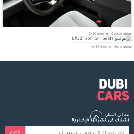
فولفو EX30 interior - Cockpit
فولفو EX30 interior - Seats
عد إلى الأعلى
اشترك في نشراتنا الإخبارية
انضم