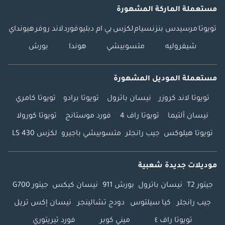
مستعملة الماركة المشهورة
تويوتا
مرسيدس بنز
نسيام
لكزس
بي ام دبليو
فورد
لاند روفر
هيونداي
شيفروليه
متسوبيشي
هوندا
بورش
مستعملة الموديل المشهورة
تويوتا لاند كروزر
نيسان باترول
تويوتا برادو
تويوتا كامري
نيسان ألتيما
تويوتا راف 4
فورد موستانج
تويوتا كورولا
تويوتا هيلوكس
جيب رانجلر
متسوبيشي باجيرو
لكزس LS 430
موديلات جديدة شعبية
جيتور T2
نيسان باترول
بورش 911
نيسان كيكس
جيتور G700
جيب رانجلر
كيا سيلتوس
دودج تشالينجر
نيسان إكس تريل
تويوتا راف ٤
ميني كوبر
فورد تيريتوري