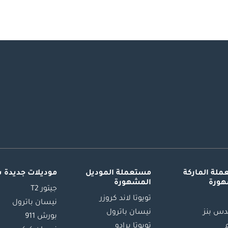
لة الماركة
مستعملة الموديل
موديلات جديدة 
هورة
المشهورة
جيتور T2
تويوتا لاند كروزر
نيسان باترول
س بنز
نيسان باترول
بورش 911
تويوتا برادو