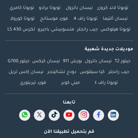
تويوتا لاند كروزر
نيسان باترول
تويوتا برادو
تويوتا كامري
نيسان ألتيما
تويوتا راف 4
فورد موستانج
تويوتا كورولا
تويوتا هيلوكس
جيب رانجلر
متسوبيشي باجيرو
لكزس LS 430
موديلات جديدة شعبية
جيتور T2
نيسان باترول
بورش 911
نيسان كيكس
جيتور G700
جيب رانجلر
كيا سيلتوس
دودج تشالينجر
نيسان إكس تريل
تويوتا راف ٤
ميني كوبر
فورد تيريتوري
تابعنا
قم بتحميل تطبيقنا الآن