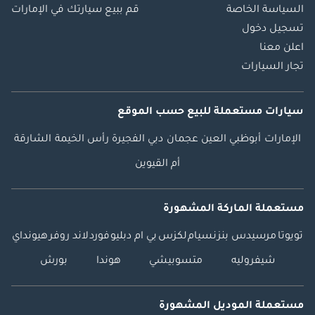
السياسة الخاصة
قم ببيع سيارتك في الإمارات
تسجيل دخول
اعلن معنا
تجار السيارات
سيارات مستعملة
للبيع
حسب الموقع
الإمارات
أبوظبي
العين
عجمان
دبي
الفجيرة
رأس الخيمة
الشارقة
أم القيوين
مستعملة الماركة المشهورة
تويوتا
مرسيدس بنز
نسيام
لكزس
بي ام دبليو
فورد
لاند روفر
هيونداي
شيفروليه
متسوبيشي
هوندا
بورش
مستعملة الموديل المشهورة